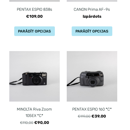
PENTAX ESPIO 838s
CANON Prima AF-9s
€109,00
Izpārdots
PARĀDĪT OPCIJAS
PARĀDĪT OPCIJAS
MINOLTA Riva Zoom
PENTAX ESPIO 160 *C*
105EX *C*
€39,00
€119,00
€90,00
€110,00