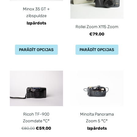
Minox 35 GT +
zibspuldze
Izpārdots
Rollei Zoom X115 Zoom
€79,00
PARĀDĪT OPCIJAS
PARĀDĪT OPCIJAS
Ricoh TF-900
Minolta Panorama
Zoomdate *C*
Zoom 5 *C*
€59,00
Izpārdots
€80,00