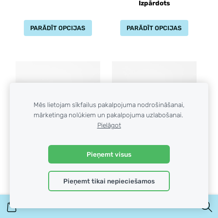
Izpārdots
PARĀDĪT OPCIJAS
PARĀDĪT OPCIJAS
Mēs lietojam sīkfailus pakalpojuma nodrošināšanai,
mārketinga nolūkiem un pakalpojuma uzlabošanai.
Pielāgot
Pieņemt visus
CANON PRIMA ZOOM
NIKON Zoom 200 AF
Izpārdots
Izpārdots
Pieņemt tikai nepieciešamos
PARĀDĪT OPCIJAS
PARĀDĪT OPCIJAS