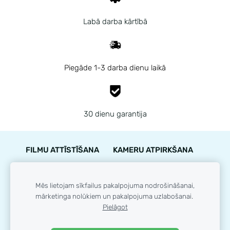
Labā darba kārtībā
Piegāde 1-3 darba dienu laikā
30 dienu garantija
FILMU ATTĪSTĪŠANA
KAMERU ATPIRKŠANA
PIEGĀDE
NOTEIKUMI
KONTAKTI
GARANTIJA
STĀVOKĻA NOVĒRTĒJUMS
Mēs lietojam sīkfailus pakalpojuma nodrošināšanai,
mārketinga nolūkiem un pakalpojuma uzlabošanai.
LOJALITĀTES PROGRAMMA
SĪKDATNES
Pielāgot
© 35mm.lv