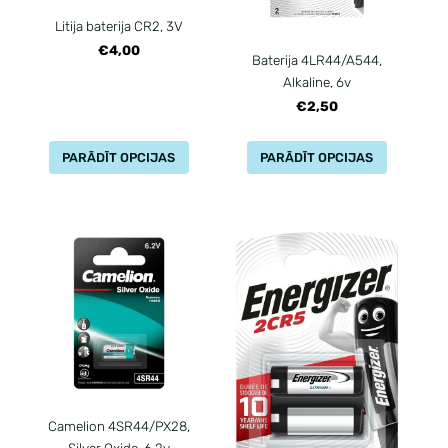
Litija baterija CR2, 3V
€4,00
Baterija 4LR44/A544,
Alkaline, 6v
€2,50
PARĀDĪT OPCIJAS
PARĀDĪT OPCIJAS
Camelion 4SR44/PX28,
Silver Oxide, 6.2v