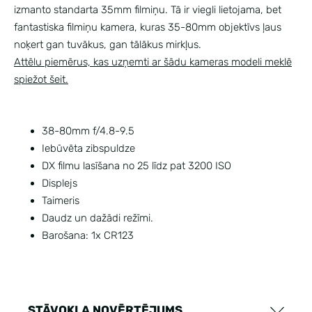
izmanto standarta 35mm filmiņu. Tā ir viegli lietojama, bet
fantastiska filmiņu kamera, kuras 35-80mm objektīvs ļaus
noķert gan tuvākus, gan tālākus mirkļus.
Attēlu piemērus, kas uzņemti ar šādu kameras modeli meklē
spiežot šeit.
38-80mm f/4.8-9.5
Iebūvēta zibspuldze
DX filmu lasīšana no 25 līdz pat 3200 ISO
Displejs
Taimeris
Daudz un dažādi režīmi.
Barošana: 1x CR123
STĀVOKĻA NOVĒRTĒJUMS