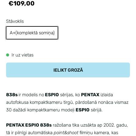
€109,00
Stāvoklis
A+(komplektā somiņa)
Ir uz vietas
IELIKT GROZĀ
838s
ir modelis no
ESPIO
sērijas, ko
PENTAX
izlaida
autofokusa kompaktkameru tirgū, pārdošanā nonāca vismaz
30 dažādi kompaktkameru modeļi
ESPIO
sērijā.
PENTAX ESPIO 838s
ražošana tika uzsākta ap 2002. gadu,
tā ir pilnīgi automātiska
point&shoot
filmiņu kamera, kas