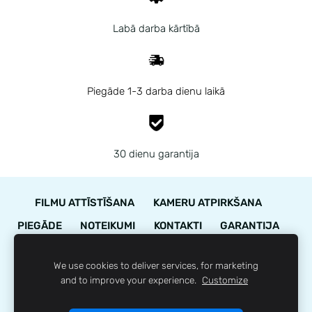
Labā darba kārtībā
Piegāde 1-3 darba dienu laikā
30 dienu garantija
FILMU ATTĪSTĪŠANA
KAMERU ATPIRKŠANA
PIEGĀDE
NOTEIKUMI
KONTAKTI
GARANTIJA
STĀVOKĻA NOVĒRTĒJUMS
We use cookies to deliver services, for marketing
LOJALITĀTES PROGRAMMA
SĪKDATNES
and to improve your experience.
Customize
© 35mm.lv