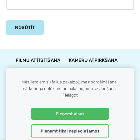
FILMU ATTĪSTĪŠANA
KAMERU ATPIRKŠANA
PIEGĀDE
NOTEIKUMI
KONTAKTI
GARANTIJA
STĀVOKĻA NOVĒRTĒJUMS
Mēs lietojam sīkfailus pakalpojuma nodrošināšanai,
mārketinga nolūkiem un pakalpojuma uzlabošanai.
LOJALITĀTES PROGRAMMA
SĪKDATNES
Pielāgot
© 35mm.lv
Pieņemt visus
Pieņemt tikai nepieciešamos