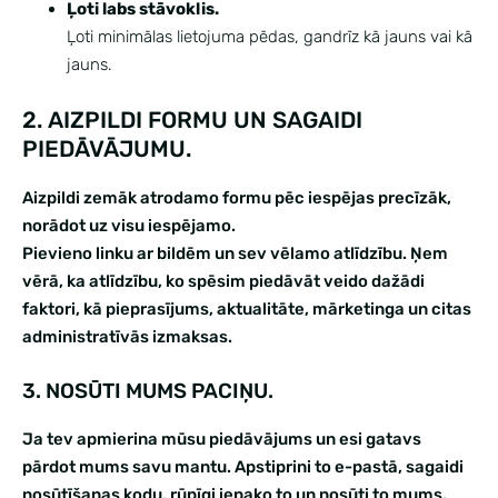
Ļoti labs stāvoklis.
Ļoti minimālas lietojuma pēdas, gandrīz kā jauns vai kā
jauns.
2. AIZPILDI FORMU UN SAGAIDI
PIEDĀVĀJUMU.
Aizpildi zemāk atrodamo formu pēc iespējas precīzāk,
norādot uz visu iespējamo.
Pievieno linku ar bildēm un sev vēlamo atlīdzību. Ņem
vērā, ka atlīdzību, ko spēsim piedāvāt veido dažādi
faktori, kā pieprasījums, aktualitāte, mārketinga un citas
administratīvās izmaksas.
3. NOSŪTI MUMS PACIŅU.
Ja tev apmierina mūsu piedāvājums un esi gatavs
pārdot mums savu mantu. Apstiprini to e-pastā, sagaidi
nosūtīšanas kodu, rūpīgi iepako to un nosūti to mums.