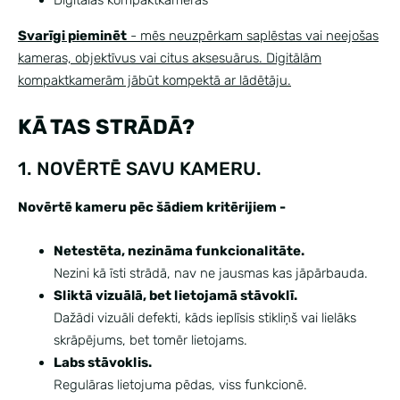
Svarīgi pieminēt
- mēs neuzpērkam saplēstas vai neejošas
kameras, objektīvus vai citus aksesuārus. Digitālām
kompaktkamerām jābūt kompektā ar lādētāju.
KĀ TAS STRĀDĀ?
1. NOVĒRTĒ SAVU KAMERU.
Novērtē kameru pēc šādiem kritērijiem -
Netestēta, nezināma funkcionalitāte.
Nezini kā īsti strādā, nav ne jausmas kas jāpārbauda.
Sliktā vizuālā, bet lietojamā stāvoklī.
Dažādi vizuāli defekti, kāds ieplīsis stikliņš vai lielāks
skrāpējums, bet tomēr lietojams.
Labs stāvoklis.
Regulāras lietojuma pēdas, viss funkcionē.