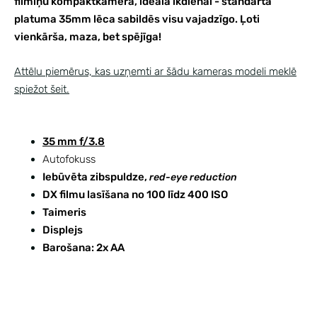
filmiņu kompaktkamera, ideāla ikdienai - standarta
platuma 35mm lēca sabildēs visu vajadzīgo. Ļoti
vienkārša, maza, bet spējīga!
Attēlu piemērus, kas uzņemti ar šādu kameras modeli meklē
spiežot šeit.
35 mm f/3.8
Autofokuss
Iebūvēta zibspuldze,
red-eye reduction
DX filmu lasīšana no
100 līdz 400 ISO
Taimeris
Displejs
Barošana: 2x AA