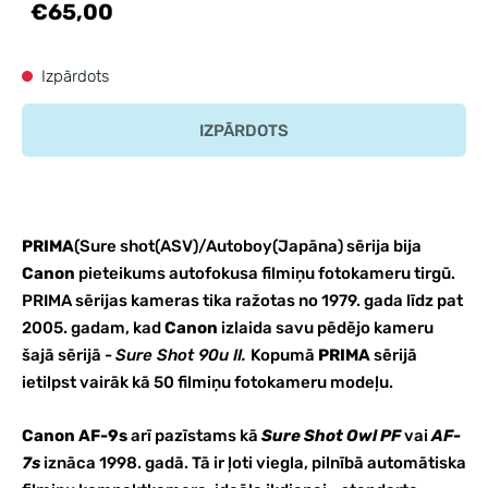
€65,00
Izpārdots
IZPĀRDOTS
PRIMA
(Sure shot(ASV)/Autoboy(Japāna) sērija bija
Canon
pieteikums autofokusa filmiņu fotokameru tirgū.
PRIMA sērijas kameras tika ražotas no 1979. gada līdz pat
2005. gadam, kad
Canon
izlaida savu pēdējo kameru
šajā sērijā -
Sure Shot 90u II.
Kopumā
PRIMA
sērijā
ietilpst vairāk kā 50 filmiņu fotokameru modeļu.
Canon AF-9s
arī pazīstams kā
Sure Shot Owl PF
vai
AF-
7s
iznāca 1998. gadā. Tā ir ļoti viegla, pilnībā automātiska