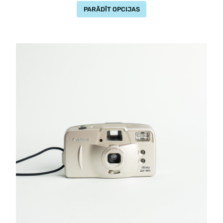
PARĀDĪT OPCIJAS