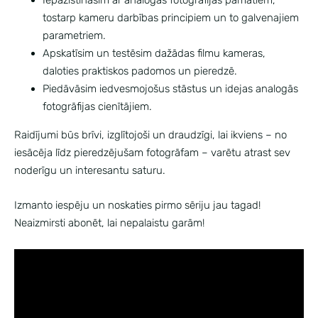
Iepazīstināsim ar analogās fotogrāfijas pamatiem,
tostarp kameru darbības principiem un to galvenajiem
parametriem.
Apskatīsim un testēsim dažādas filmu kameras,
daloties praktiskos padomos un pieredzē.
Piedāvāsim iedvesmojošus stāstus un idejas analogās
fotogrāfijas cienītājiem.
Raidījumi būs brīvi, izglītojoši un draudzīgi, lai ikviens – no
iesācēja līdz pieredzējušam fotogrāfam – varētu atrast sev
noderīgu un interesantu saturu.
Izmanto iespēju un noskaties pirmo sēriju jau tagad!
Neaizmirsti abonēt, lai nepalaistu garām!