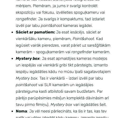
mērķiem. Piemēram, ja jums ir svarīgi kontrolēt
ekspozīciju vai fokusu, izvēlieties spoguļkameru vai
rangefinder.
Ja svarīgs ir kompaktums, tad izdariet
izvēli par labu
point&shoot
kameras iegādei.
Sāciet ar pamatiem:
Ja esat iesācējs, sāciet ar
vienkāršāku kameru, piemēram,
Point&shoot.
Kad
iegūsiet vairāk pieredzes, varat pāriet uz sarežģītākām
kamerām - spoguļkamerām vai
rangefinder
kamerām.
Mystery box
: Ja esat apmaldījies kameras modeļos
un iespējās vai vienkārši gribi tikt pārsteigts, izmanto
iespēju iegādāties kādu no mūsu īpaši sagatavotajiem
Mystery box.
Tas ir vienkārši - izdari izvēli par labu
point&shoot
vai SLR kamerām un iegādājies
pārsteiguma kasti atbilstoši savam budžetam. Par
pārējo parūpēsimies mēs(un komplektā dāvināsim arī
tavu pirmo filmiņu).
Mystery box
vari iegādāties
šeit.
Noma
: Ja vēl neesi pārliecināts, ka šis ir tas, kas tev
patīk vai vēlies iztestēt kādu kameru, izmanto iespēju