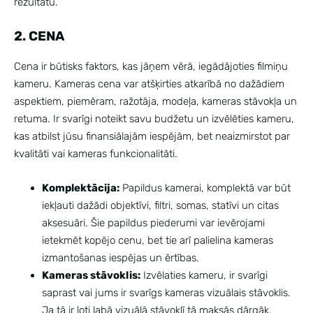
rezultātu.
2. CENA
Cena ir būtisks faktors, kas jāņem vērā, iegādājoties filmiņu
kameru. Kameras cena var atšķirties atkarībā no dažādiem
aspektiem, piemēram, ražotāja, modeļa, kameras stāvokļa un
retuma. Ir svarīgi noteikt savu budžetu un izvēlēties kameru,
kas atbilst jūsu finansiālajām iespējām, bet neaizmirstot par
kvalitāti vai kameras funkcionalitāti.
Komplektācija:
Papildus kamerai, komplektā var būt
iekļauti dažādi objektīvi, filtri, somas, statīvi un citas
aksesuāri. Šie papildus piederumi var ievērojami
ietekmēt kopējo cenu, bet tie arī palielina kameras
izmantošanas iespējas un ērtības.
Kameras stāvoklis:
Izvēlaties kameru, ir svarīgi
saprast vai jums ir svarīgs kameras vizuālais stāvoklis.
Ja tā ir ļoti labā vizuālā stāvoklī tā maksās dārgāk,