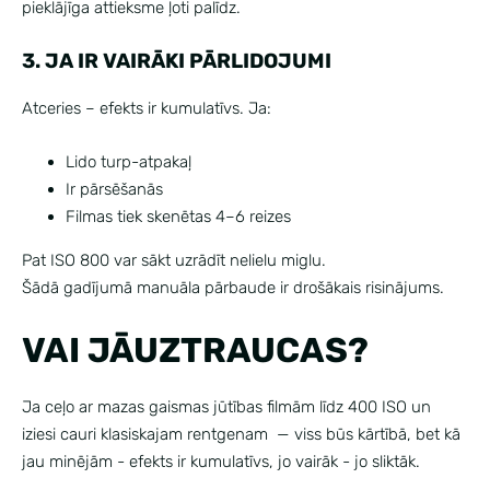
pieklājīga attieksme ļoti palīdz.
3. JA IR VAIRĀKI PĀRLIDOJUMI
Atceries – efekts ir kumulatīvs. Ja:
Lido turp-atpakaļ
Ir pārsēšanās
Filmas tiek skenētas 4–6 reizes
Pat ISO 800 var sākt uzrādīt nelielu miglu.
Šādā gadījumā manuāla pārbaude ir drošākais risinājums.
VAI JĀUZTRAUCAS?
Ja ceļo ar mazas gaismas jūtības filmām līdz 400 ISO un
iziesi cauri klasiskajam rentgenam — viss būs kārtībā, bet kā
jau minējām - efekts ir kumulatīvs, jo vairāk - jo sliktāk.