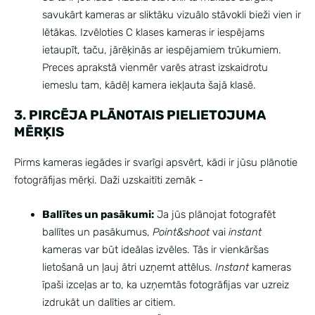
savukārt kameras ar sliktāku vizuālo stāvokli bieži vien ir
lētākas. Izvēloties C klases kameras ir iespējams
ietaupīt, taču, jārēķinās ar iespējamiem trūkumiem.
Preces aprakstā vienmēr varēs atrast izskaidrotu
iemeslu tam, kādēļ kamera iekļauta šajā klasē.
3. PIRCĒJA PLĀNOTAIS PIELIETOJUMA
MĒRĶIS
Pirms kameras iegādes ir svarīgi apsvērt, kādi ir jūsu plānotie
fotogrāfijas mērķi. Daži uzskaitīti zemāk -
Ballītes un pasākumi:
Ja jūs plānojat fotografēt
ballītes un pasākumus,
Point&shoot
vai
instant
kameras var būt ideālas izvēles. Tās ir vienkāršas
lietošanā un ļauj ātri uzņemt attēlus.
Instant
kameras
īpaši izceļas ar to, ka uzņemtās fotogrāfijas var uzreiz
izdrukāt un dalīties ar citiem.