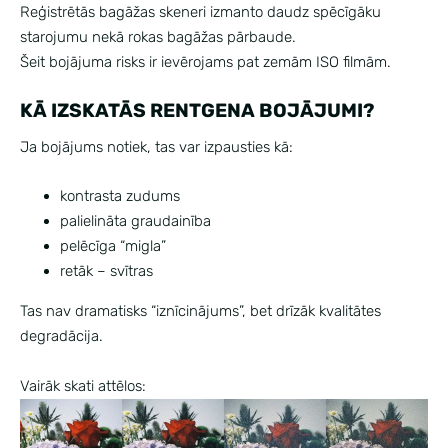
Reģistrētās bagāžas skeneri izmanto daudz spēcīgāku
starojumu nekā rokas bagāžas pārbaude.
Šeit bojājuma risks ir ievērojams pat zemām ISO filmām.
KĀ IZSKATĀS RENTGENA BOJĀJUMI?
Ja bojājums notiek, tas var izpausties kā:
kontrasta zudums
palielināta graudainība
pelēcīga “migla”
retāk – svītras
Tas nav dramatisks “iznīcinājums”, bet drīzāk kvalitātes
degradācija.
Vairāk skati attēlos: