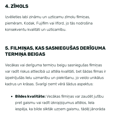
4. ZĪMOLS
Izvēlieties labi zināmu un uzticamu zīmolu filmiņas,
piemēram, Kodak, Fujifilm vai Ilford, jo tās nodrošina
konsekventu kvalitāti un uzticamību.
5. FILMIŅAS, KAS SASNIEGUŠAS DERĪGUMA
TERMIŅA BEIGAS
Vecākas vai derīguma termiņu beigu sasniegušas filmiņas
var radīt riskus attiecībā uz attēla kvalitāti, bet šādas filmas ir
izpelnījušās lielu uzmanību un piekrišanu, jo veido unikālus
kadrus un krāsas. Svarīgi ņemt vērā šādus aspektus:
Bildes kvalitāte:
Vecākas filmiņas var zaudēt jutību
pret gaismu vai radīt izkropļojumus attēlos, liela
iespēja, ka bilde sliktāk uzņem gaismu, tādēļ jānorāda