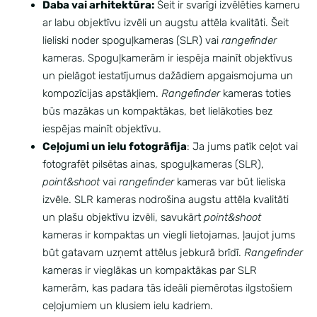
Daba vai arhitektūra:
Šeit ir svarīgi izvēlēties kameru
ar labu objektīvu izvēli un augstu attēla kvalitāti. Šeit
lieliski noder spoguļkameras (SLR) vai
rangefinder
kameras. Spoguļkamerām ir iespēja mainīt objektīvus
un pielāgot iestatījumus dažādiem apgaismojuma un
kompozīcijas apstākļiem.
Rangefinder
kameras toties
būs mazākas un kompaktākas, bet lielākoties bez
iespējas mainīt objektīvu.
Ceļojumi un ielu fotogrāfija
: Ja jums patīk ceļot vai
fotografēt pilsētas ainas, spoguļkameras (SLR),
point&shoot
vai
rangefinder
kameras var būt lieliska
izvēle. SLR kameras nodrošina augstu attēla kvalitāti
un plašu objektīvu izvēli, savukārt
point&shoot
kameras ir kompaktas un viegli lietojamas, ļaujot jums
būt gatavam uzņemt attēlus jebkurā brīdī.
Rangefinder
kameras ir vieglākas un kompaktākas par SLR
kamerām, kas padara tās ideāli piemērotas ilgstošiem
ceļojumiem un klusiem ielu kadriem.