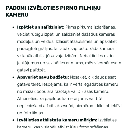
PADOMI IZVĒLOTIES PIRMO FILMIŅU
KAMERU
Izpētiet un salīdziniet:
Pirms pirkuma izdarīšanas,
veiciet rūpīgu izpēti un salīdziniet dažādus kameras
modeļus un veidus. Izlasiet atsauksmes un apskatiet
paraugfotogrāfijas, lai labāk saprastu, kāda kamera
vislabāk atbilst jūsu vajadzībām. Nebaidieties uzdot
jautājumus un sazināties ar mums, mēs vienmēr esam
gatavi palīdzēt.
Apsveriet savu budžetu:
Nosakiet, cik daudz esat
gatavs tērēt. Iespējams, ka ir vērts iegādāties kameru
no mazāk populāra ražotāja vai C klases kameru.
Atcerieties, ka papildus kamerai jums var būt
nepieciešami arī citi aksesuāri, piemēram, filtri, objektīvi
un foto filmas.
Izvēlieties atbilstošu kameru mērķim:
Izvēlieties
kameru, kas vislabāk atbilst jūsu fotografēšanas