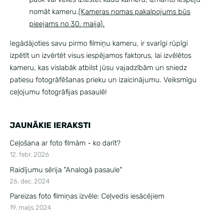
nomāt kameru.
(Kameras nomas pakalpojums būs
pieejams no 30. maija).
Iegādājoties savu pirmo filmiņu kameru, ir svarīgi rūpīgi
izpētīt un izvērtēt visus iespējamos faktorus, lai izvēlētos
kameru, kas vislabāk atbilst jūsu vajadzībām un sniedz
patiesu fotogrāfēšanas prieku un izaicinājumu. Veiksmīgu
ceļojumu fotogrāfijas pasaulē!
JAUNĀKIE IERAKSTI
Ceļošana ar foto filmām - ko darīt?
12. febr. 2026
Raidījumu sērija "Analogā pasaule"
26. dec. 2024
Pareizas foto filmiņas izvēle: Ceļvedis iesācējiem
19. maijs 2024