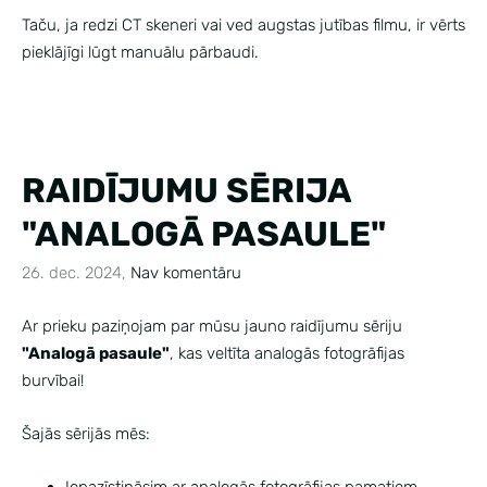
Taču, ja redzi CT skeneri vai ved augstas jutības filmu, ir vērts
pieklājīgi lūgt manuālu pārbaudi.
RAIDĪJUMU SĒRIJA
"ANALOGĀ PASAULE"
26. dec. 2024,
Nav komentāru
Ar prieku paziņojam par mūsu jauno raidījumu sēriju
"Analogā pasaule"
, kas veltīta analogās fotogrāfijas
burvībai!
Šajās sērijās mēs: