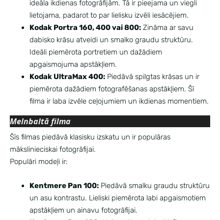
ideāla ikdienas fotogrāfijām. Tā ir pieejama un viegli
lietojama, padarot to par lielisku izvēli iesācējiem.
Kodak Portra 160, 400 vai 800:
Zināma ar savu
dabisko krāsu atveidi un smalko graudu struktūru.
Ideāli piemērota portretiem un dažādiem
apgaismojuma apstākļiem.
Kodak UltraMax 400:
Piedāvā spilgtas krāsas un ir
piemērota dažādiem fotografēšanas apstākļiem. Šī
filma ir laba izvēle ceļojumiem un ikdienas momentiem.
Melnbaltā filma
Šīs filmas piedāvā klasisku izskatu un ir populāras
mākslinieciskai fotogrāfijai.
Populāri modeļi ir:
Kentmere Pan 100:
Piedāvā smalku graudu struktūru
un asu kontrastu. Lieliski piemērota labi apgaismotiem
apstākļiem un ainavu fotogrāfijai.