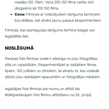
mazāks ISO. Piem. Veca 200 ISO filma varētu būt
jāizgaismo kā 100 ISO filma.
Cena:
Filmiņas ar notecējušiem derīguma termiņiem
būs lētākas, bet atvērs jaunu pasauli eksperimentiem.
Filmiņas, kas sasniegušas derīguma termiņa beigas vari
iegādāties
šeit.
NOSLĒGUMĀ
Pareizas foto filmiņas izvēle ir atkarīga no jūsu fotogrāfijas
stila un vajadzībām. Eksperimentējiet ar dažādiem filmas
tipiem, ISO jutībām un zīmoliem, lai atrastu to, kas vislabāk
atbilst jūsu radošajām izpausmēm un fotogrāfijas mērķiem.
Iegādājies foto filmiņas pie mums
un attīsti tās
lētāk(piedāvājam foto filmiņu attīstīšanu no 20. jūnija).