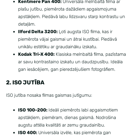
Kentmere Pan 400:
Universāla melnbaltā filma ar
plašu jutību, piemērota dažādiem apgaismojuma
apstākļiem. Piedāvā labu līdzsvaru starp kontrastu un
detaļām.
Ilford Delta 3200:
Ļoti augsta ISO filma, kas ir
piemērota vājai gaismai un ātrai kustībai. Piedāvā
unikālu estētiku ar graudaināku izskatu.
Kodak Tri-X 400:
Klasiska melnbaltā filma, pazīstama
ar savu kontrastaino izskatu un daudzpusību. Ideāla
gan iesācējiem, gan pieredzējušiem fotogrāfiem.
2. ISO JUTĪBA
ISO jutība nosaka filmas gaismas jutīgumu:
ISO 100-200:
Ideāli piemērots labi apgaismotiem
apstākļiem, piemēram, dienas gaismā. Nodrošina
augstu attēla kvalitāti ar zemu graudainību.
ISO 400:
Universāla izvēle, kas piemērota gan