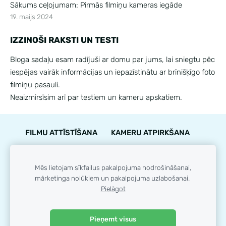
Sākums ceļojumam: Pirmās filmiņu kameras iegāde
19. maijs 2024
IZZINOŠI RAKSTI UN TESTI
Bloga sadaļu esam radījuši ar domu par jums, lai sniegtu pēc
iespējas vairāk informācijas un iepazīstinātu ar brīnišķīgo foto
filmiņu pasauli.
Neaizmirsīsim arī par testiem un kameru apskatiem.
FILMU ATTĪSTĪŠANA
KAMERU ATPIRKŠANA
PIEGĀDE
NOTEIKUMI
KONTAKTI
GARANTIJA
STĀVOKĻA NOVĒRTĒJUMS
Mēs lietojam sīkfailus pakalpojuma nodrošināšanai,
mārketinga nolūkiem un pakalpojuma uzlabošanai.
LOJALITĀTES PROGRAMMA
SĪKDATNES
Pielāgot
© 35mm.lv
Pieņemt visus