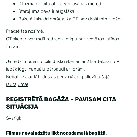
CT izmanto citu attēla veidošanas metodi
Starojuma deva ir augstāka
Ražotāji skaidri norāda, ka CT nav droši foto filmām
Praksē tas nozīmē:
CT skeneri var radīt redzamu miglu pat zemākas jutības
filmām.
Ja redzi modernu, cilindrisku skeneri ar 3D attēlošanu –
labāk lūgt manuālu pārbaudi ar rokām.
Nebaidies jautāt lidostas personālam palīdzību šajā
jautājumā!
REĢISTRĒTĀ BAGĀŽA – PAVISAM CITA
SITUĀCIJA
Svarīgi:
Filmas nevajadzētu likt nododamajā bagāžā.