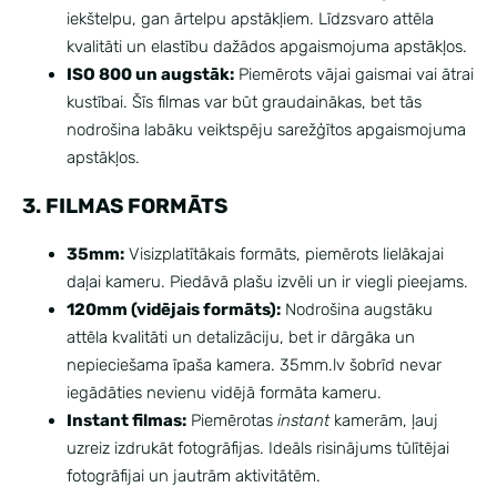
iekštelpu, gan ārtelpu apstākļiem. Līdzsvaro attēla
kvalitāti un elastību dažādos apgaismojuma apstākļos.
ISO 800 un augstāk:
Piemērots vājai gaismai vai ātrai
kustībai. Šīs filmas var būt graudainākas, bet tās
nodrošina labāku veiktspēju sarežģītos apgaismojuma
apstākļos.
3. FILMAS FORMĀTS
35mm:
Visizplatītākais formāts, piemērots lielākajai
daļai kameru. Piedāvā plašu izvēli un ir viegli pieejams.
120mm (vidējais formāts):
Nodrošina augstāku
attēla kvalitāti un detalizāciju, bet ir dārgāka un
nepieciešama īpaša kamera. 35mm.lv šobrīd nevar
iegādāties nevienu vidējā formāta kameru.
Instant filmas:
Piemērotas
instant
kamerām, ļauj
uzreiz izdrukāt fotogrāfijas. Ideāls risinājums tūlītējai
fotogrāfijai un jautrām aktivitātēm.