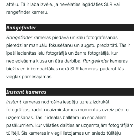
attēlu. Tā ir laba izvēle, ja nevēlaties iegādāties SLR vai
rangefinder kameru.
Rangefinder
Rangefinder
kameras piedāvā unikālu fotogrāfēšanas
pieredzi ar manuālu fokusēšanu un augstu precizitāti. Tās ir
īpaši iecienītas ielu fotogrāfijā un žanra fotogrāfijā, kur
nepieciešama klusa un ātra darbība.
Rangefinder
kameras
bieži vien ir kompaktākas nekā SLR kameras, padarot tās
vieglāk pārnēsājamas.
Instant kameras
Instant
kameras nodrošina iespēju uzreiz izdrukāt
fotogrāfijas, radot neaizmirstamus momentus uzreiz pēc to
uzņemšanas. Tās ir ideālas ballītēm un sociāliem
pasākumiem, kur vēlaties dalīties ar uzņemtajām fotogrāfijām
tūlītēji. Šīs kameras ir viegli lietojamas un sniedz tūlītēju