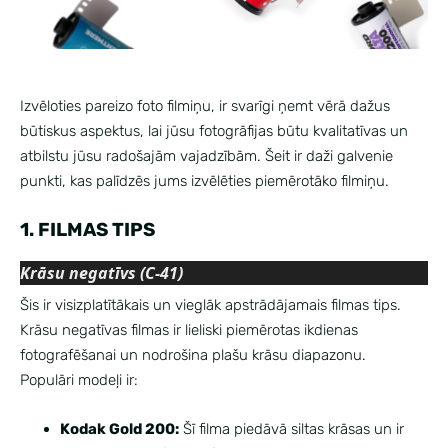
Izvēloties pareizo foto filmiņu, ir svarīgi ņemt vērā dažus
būtiskus aspektus, lai jūsu fotogrāfijas būtu kvalitatīvas un
atbilstu jūsu radošajām vajadzībām. Šeit ir daži galvenie
punkti, kas palīdzēs jums izvēlēties piemērotāko filmiņu.
1. FILMAS TIPS
Krāsu negatīvs (C-41)
Šis ir visizplatītākais un vieglāk apstrādājamais filmas tips.
Krāsu negatīvas filmas ir lieliski piemērotas ikdienas
fotografēšanai un nodrošina plašu krāsu diapazonu.
Populāri modeļi ir:
Kodak Gold 200:
Šī filma piedāvā siltas krāsas un ir