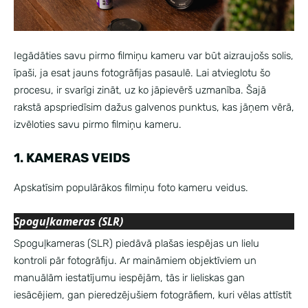
Iegādāties savu pirmo filmiņu kameru var būt aizraujošs solis,
īpaši, ja esat jauns fotogrāfijas pasaulē. Lai atvieglotu šo
procesu, ir svarīgi zināt, uz ko jāpievērš uzmanība. Šajā
rakstā apspriedīsim dažus galvenos punktus, kas jāņem vērā,
izvēloties savu pirmo filmiņu kameru.
1. KAMERAS VEIDS
Apskatīsim populārākos filmiņu foto kameru veidus.
Spoguļkameras (SLR)
Spoguļkameras (SLR) piedāvā plašas iespējas un lielu
kontroli pār fotogrāfiju. Ar maināmiem objektīviem un
manuālām iestatījumu iespējām, tās ir lieliskas gan
iesācējiem, gan pieredzējušiem fotogrāfiem, kuri vēlas attīstīt