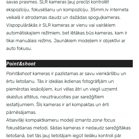
savas prasmes. SLR kameras ļauj precīzi kontrolēt
ekspozīciju, fokusēšanu un kompozīciju. 35mm.lv interneta
veikalā ir atrodamas daudz un dažādas spoguļkameras.
Vispopulārākās ir SLR kameras ar vienu vai vairākiem
automātiskajiem režīmiem, bet lētākas būs kameras, kam ir
tikai manuālais režīms. Jaunākiem modeļiem ir objektīvi ar
auto fokusu.
Point&shoot
Point&shoot
kameras ir pazīstamas ar savu vienkāršību un
ērtu lietošanu. Tās ir ideālas ikdienas fotogrāfijām un
piemērotas iesācējiem, kuri vēlas ātri un viegli uzņemt
skaistus attēlus, neuztraucoties par sarežģītiem
iestatījumiem. Šīs kameras ir arī kompaktas un ērti
pārnēsājamas.
Atsevišķi kompaktkameru modeļi izmanto
zone focus
fokusēšanas metodi, šādas kameras ir nedaudz sarežģītākas
lietošanā, bet tās ļauj lietotājam iegūt lielāku kontroli pār