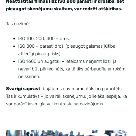
Neattīstītas filmas līdz ISO 800 parasti ir drošībā, bet
pieaugot skenējumu skaitam, var redzēt atšķirības.
Tas nozīmē:
ISO 100, 200, 400 – droši
ISO 800 – parasti droši (pieaugot gaismas jūtībai
attiecīgi pieaug risks)
ISO 1600 un augstāk – ieteicams neņemt līdzi, ja
nevari būt pārliecināts, ka tā tiks pārbaudīta ar rokām,
ne skeneri.
Svarīgi saprast
: bojājums nav momentāls un garantēts.
Tas ir kumulatīvs – jo vairāk skenējumu, jo lielāka iespēja, ka
var parādīties migla vai kontrasta samazinājums.