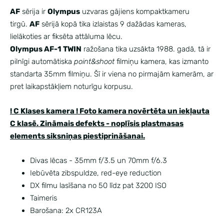
AF
sērija ir
Olympus
uzvaras gājiens kompaktkameru
tirgū.
AF
sērijā kopā tika izlaistas 9 dažādas kameras,
lielākoties ar fiksēta attāluma lēcu.
Olympus AF-1
TWIN
ražošana tika uzsākta 1988. gadā, tā ir
pilnīgi automātiska
point&shoot
filmiņu kamera, kas izmanto
standarta 35mm filmiņu. Šī ir viena no pirmajām kamerām, ar
pret laikapstākļiem noturīgu korpusu.
! C Klases kamera ! Foto kamera novērtēta un iekļauta
C klasē. Zināmais defekts - noplīsis plastmasas
elements siksniņas piestiprināšanai.
Divas lēcas - 35mm f/3.5 un 70mm f/6.3
Iebūvēta zibspuldze, red-eye reduction
DX filmu lasīšana no 50 līdz pat 3200 ISO
Taimeris
Barošana: 2x CR123A