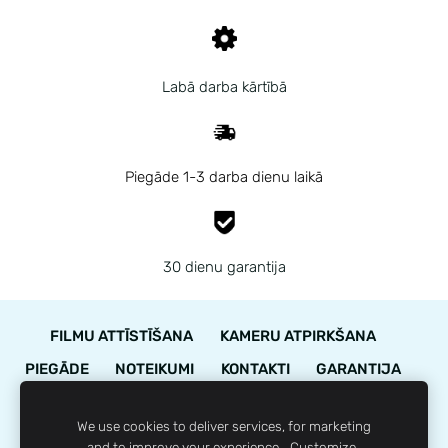
Labā darba kārtībā
Piegāde 1-3 darba dienu laikā
30 dienu garantija
FILMU ATTĪSTĪŠANA
KAMERU ATPIRKŠANA
PIEGĀDE
NOTEIKUMI
KONTAKTI
GARANTIJA
STĀVOKĻA NOVĒRTĒJUMS
We use cookies to deliver services, for marketing
LOJALITĀTES PROGRAMMA
SĪKDATNES
and to improve your experience.
Customize