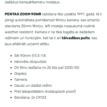
dažādus kompaktkameru modeļus.
PENTAX ZOOM 90WR
ražošana tika uzsākta 1991. gadā, tā ir
pilnīgi automātiska
point&shoot
filmiņu kamera, kas izmanto
standarta 35mm filmiņu. WR modeļa nosaukumā nozīmē
weather resistant.
Kamera ir ne tikai bagāta ar dažādiem
režīmiem un funkcijām, bet tai ir arī
tālvadības pults
, kas
ļaus attālināti uzņemt attēlu.
38-90mm f/3.5-7.8
Iebūvēta zibspuldze
DX filmu lasīšana no 25 līdz pat 3200 ISO
Displejs
Taimeris
Daudz un dažādi režīmi.
Pret laikapstākļiem droša(
splash proof
)
Barošana: 2x CR123