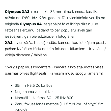
Olympus XA2
ir kompakts 35 mm filmu kamera, kas tika
ražota no 1980. līdz 1986. gadam.
Tā ir vienkāršota versija no
oriģinālā
Olympus XA
, saglabājot tā atšķirīgo dizainu un
lietošanas ērtumu, padarot to par populāru izvēli gan
iesācējiem, gan pieredzējušiem fotogrāfiem.
XA2
ir vienkārša, bet leģendāra kamera, kas lietotājam prasīs
pašam izvēlēties kādu no trim fokusa attālumiem - tuvplāns /
vidēja distance / tālplāns.
Svarīgs papildus komentārs - kamerai tikko atjaunotas visas
gaismas blīves (lightseals), kā visām mūsu spoguļkamerām!
35mm f/3.5 Zuiko lēca
Noņemama zibspuldze
Manuāli iestatāms ISO - 25 līdz 800
Zonu fokusēšanās metode (1-1.5m/1.2m-infinity/2.5m-
infinity)