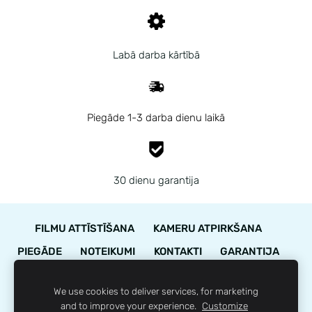
Labā darba kārtībā
Piegāde 1-3 darba dienu laikā
30 dienu garantija
FILMU ATTĪSTĪŠANA
KAMERU ATPIRKŠANA
PIEGĀDE
NOTEIKUMI
KONTAKTI
GARANTIJA
STĀVOKĻA NOVĒRTĒJUMS
We use cookies to deliver services, for marketing
LOJALITĀTES PROGRAMMA
SĪKDATNES
and to improve your experience.
Customize