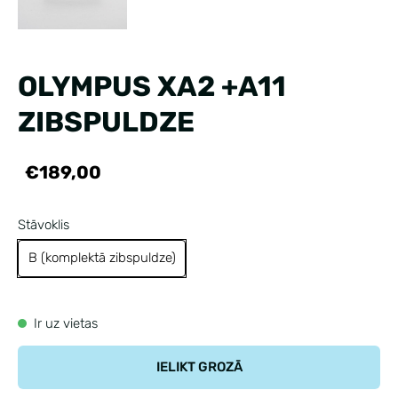
OLYMPUS XA2 +A11
ZIBSPULDZE
€189,00
Stāvoklis
B (komplektā zibspuldze)
Ir uz vietas
IELIKT GROZĀ