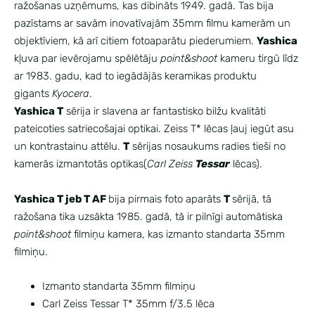
ražošanas uzņēmums, kas dibināts 1949. gadā. Tas bija
pazīstams ar savām inovatīvajām 35mm filmu kamerām un
objektīviem, kā arī citiem fotoaparātu piederumiem.
Yashica
kļuva par ievērojamu spēlētāju
point&shoot
kameru tirgū līdz
ar 1983. gadu, kad to iegādājās keramikas produktu
gigants
Kyocera
.
Yashica T
sērija ir slavena ar fantastisko bilžu kvalitāti
pateicoties satriecošajai optikai. Zeiss T* lēcas ļauj iegūt asu
un kontrastainu attēlu.
T
sērijas nosaukums radies tieši no
kamerās izmantotās optikas(
Carl Zeiss
Tessar
lēcas).
Yashica T jeb T AF
bija pirmais foto aparāts
T
sērijā, tā
ražošana tika uzsākta 1985. gadā, tā ir pilnīgi automātiska
point&shoot
filmiņu kamera, kas izmanto standarta 35mm
filmiņu.
Izmanto standarta 35mm filmiņu
Carl Zeiss Tessar T* 35mm f/3.5 lēca