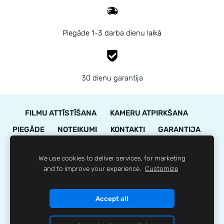
Piegāde 1-3 darba dienu laikā
30 dienu garantija
FILMU ATTĪSTĪŠANA
KAMERU ATPIRKŠANA
PIEGĀDE
NOTEIKUMI
KONTAKTI
GARANTIJA
STĀVOKĻA NOVĒRTĒJUMS
We use cookies to deliver services, for marketing
LOJALITĀTES PROGRAMMA
SĪKDATNES
and to improve your experience.
Customize
© 35mm.lv
Accept all