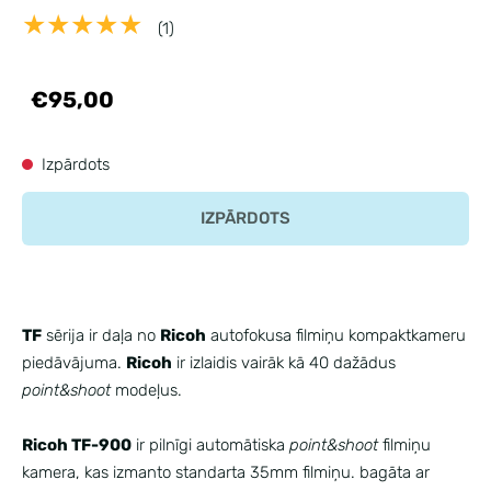
★★★★★
(1)
€95,00
Izpārdots
IZPĀRDOTS
TF
sērija ir daļa no
Ricoh
autofokusa filmiņu kompaktkameru
piedāvājuma.
Ricoh
ir izlaidis vairāk kā 40 dažādus
point&shoot
modeļus.
Ricoh TF-900
ir pilnīgi automātiska
point&shoot
filmiņu
kamera, kas izmanto standarta 35mm filmiņu. bagāta ar