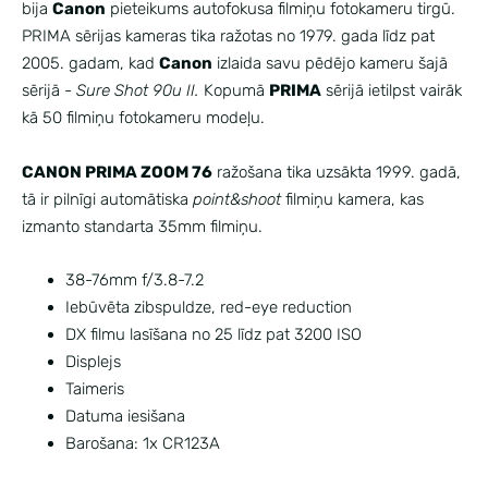
bija
Canon
pieteikums autofokusa filmiņu fotokameru tirgū.
PRIMA sērijas kameras tika ražotas no 1979. gada līdz pat
2005. gadam, kad
Canon
izlaida savu pēdējo kameru šajā
sērijā -
Sure Shot 90u II.
Kopumā
PRIMA
sērijā ietilpst vairāk
kā 50 filmiņu fotokameru modeļu.
CANON PRIMA ZOOM 76
ražošana tika uzsākta 1999. gadā,
tā ir pilnīgi automātiska
point&shoot
filmiņu kamera, kas
izmanto standarta 35mm filmiņu.
38-76mm f/3.8-7.2
Iebūvēta zibspuldze, red-eye reduction
DX filmu lasīšana no 25 līdz pat 3200 ISO
Displejs
Taimeris
Datuma iesišana
Barošana: 1x CR123A