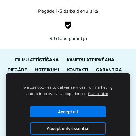
Piegāde 1-3 darba dienu laikā
30 dienu garantija
FILMU ATTĪSTĪŠANA
KAMERU ATPIRKŠANA
PIEGĀDE
NOTEIKUMI
KONTAKTI
GARANTIJA
STĀVOKĻA NOVĒRTĒJUMS
We use cookies to deliver services, for marketing
LOJALITĀTES PROGRAMMA
SĪKDATNES
and to improve your experience.
Customize
© 35mm.lv
Accept all
Accept only essential