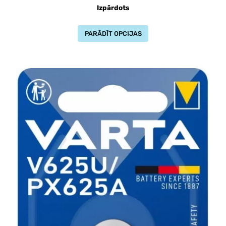
Izpārdots
PARĀDĪT OPCIJAS