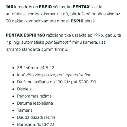
160
ir modelis no
ESPIO
sērijas, ko
PENTAX
izlaida
autofokusa kompaktkameru tirgū, pārdošanā nonāca vismaz
30 dažādi kompaktkameru modeļi
ESPIO
sērijā.
PENTAX ESPIO 160
ražošana tika uzsākta ap 1996. gadu, tā
ir pilnīgi automātiska
point&shoot
filmiņu kamera, kas
izmanto standarta 35mm filmiņu.
38-160mm f/4.5-12
Iebūvēta zibspuldze,
red-eye reduction
DX filmu lasīšana no 100 līdz pat 3200 ISO
Displejs
Panorāmas režīms
Datuma iespiešana
Taimeris
Daudz dažādi režīmi
Barošana: 1x CR123