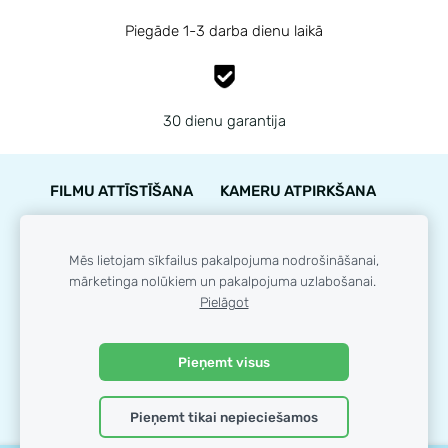
Piegāde 1-3 darba dienu laikā
30 dienu garantija
FILMU ATTĪSTĪŠANA
KAMERU ATPIRKŠANA
PIEGĀDE
NOTEIKUMI
KONTAKTI
GARANTIJA
STĀVOKĻA NOVĒRTĒJUMS
Mēs lietojam sīkfailus pakalpojuma nodrošināšanai,
mārketinga nolūkiem un pakalpojuma uzlabošanai.
LOJALITĀTES PROGRAMMA
SĪKDATNES
Pielāgot
© 35mm.lv
Pieņemt visus
Pieņemt tikai nepieciešamos