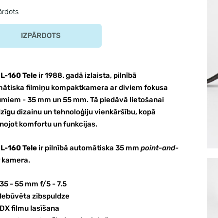
ārdots
IZPĀRDOTS
DL-160 Tele
ir 1988. gadā izlaista, pilnībā
ātiska filmiņu kompaktkamera ar diviem fokusa
umiem - 35 mm un 55 mm. Tā piedāvā lietošanai
zīgu dizainu un tehnoloģiju vienkāršību, kopā
nojot komfortu un funkcijas.
DL-160 Tele
ir pilnībā automātiska 35 mm
point-and-
kamera.
35 - 55 mm f/5 - 7.5
Iebūvēta zibspuldze
DX filmu lasīšana