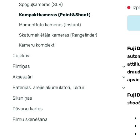
Spoguļkameras (SLR)
Izp
Kompaktkameras (Point&Shoot)
Momentfoto kameras (Instant)
Skatumeklētāja kameras (Rangefinder)
Kameru komplekti
Fuji 
Objektīvi
autom
attāl
Filmiņas
›
draud
Aksesuāri
›
apvie
Baterijas, ārējie akumulatori, lukturi
›
Fuji 
Siksniņas
shoot
Dāvanu kartes
Filmu skenēšana