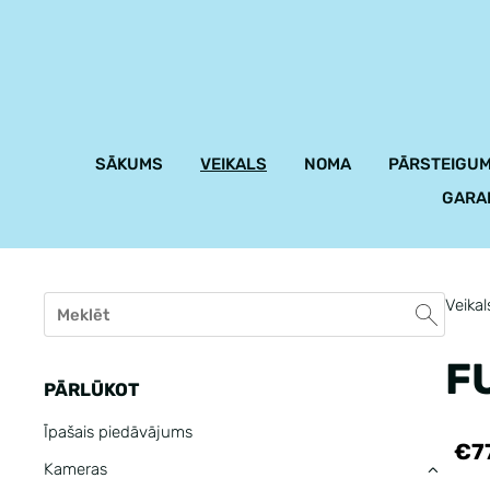
SĀKUMS
VEIKALS
NOMA
PĀRSTEIGUM
GARA
Veikal
F
PĀRLŪKOT
Īpašais piedāvājums
€7
Kameras
›