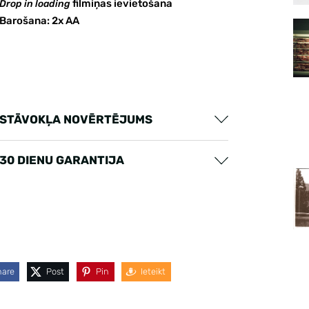
filmiņas ievietošana
Drop in loading
Barošana: 2x AA
STĀVOKĻA NOVĒRTĒJUMS
30 DIENU GARANTIJA
hare
Post
Pin
Ieteikt