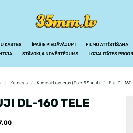
U KASTES
ĪPAŠIE PIEDĀVĀJUMI
FILMU ATTĪSTĪŠANA
NTIJA
STĀVOKĻA NOVĒRTĒJUMS
LOJALITĀTES PROG
s
Kameras
Kompaktkameras (Point&Shoot)
Fuji DL-160 
UJI DL-160 TELE
7,00