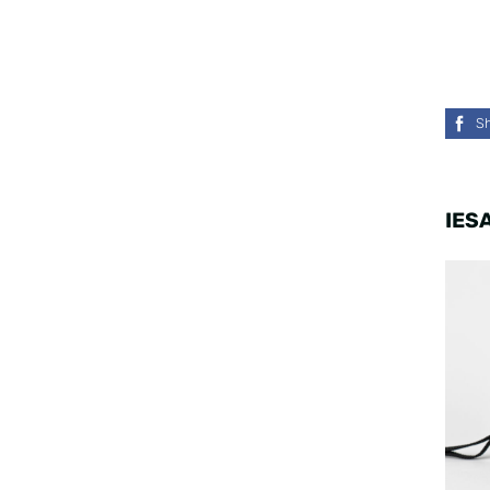
S
IES