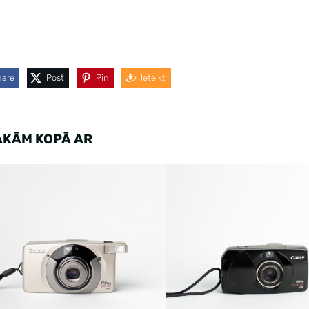
hare
Post
Pin
Ieteikt
AKĀM KOPĀ AR