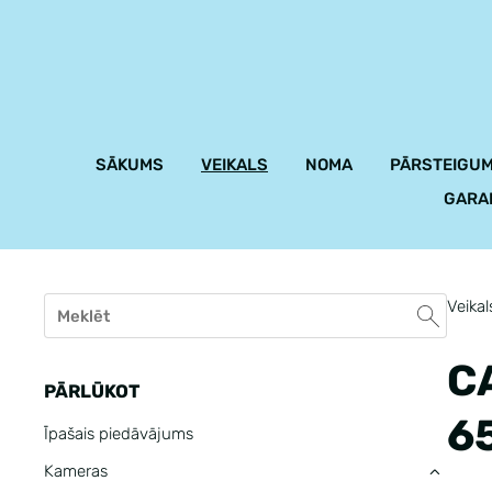
SĀKUMS
VEIKALS
NOMA
PĀRSTEIGUM
GARA
Veikal
C
PĀRLŪKOT
6
Īpašais piedāvājums
Kameras
›