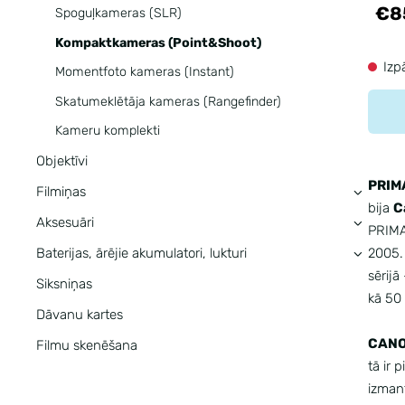
€8
Spoguļkameras (SLR)
Kompaktkameras (Point&Shoot)
Izp
Momentfoto kameras (Instant)
Skatumeklētāja kameras (Rangefinder)
Kameru komplekti
Objektīvi
PRIM
Filmiņas
›
bija
C
Aksesuāri
›
PRIMA 
2005.
Baterijas, ārējie akumulatori, lukturi
›
sērijā
Siksniņas
kā 50
Dāvanu kartes
CANO
Filmu skenēšana
tā ir 
izman