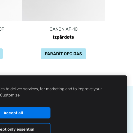
0F
CANON AF-10
Izpārdots
PARĀDĪT OPCIJAS
es to deliver services, for marketing and to improve your
Customize
ĻA NOVĒRTĒJUMS
LOJALITĀTES PROGRAMMA
Accept all
ept only essential