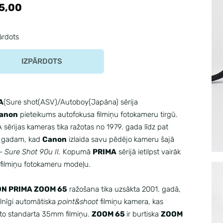
5,00
ārdots
IZPĀRDOTS
A
(Sure shot(ASV)/Autoboy(Japāna) sērija
anon
pieteikums autofokusa filmiņu fotokameru tirgū.
sērijas kameras tika ražotas no 1979. gada līdz pat
 gadam, kad
Canon
izlaida savu pēdējo kameru šajā
 -
Sure Shot 90u II.
Kopumā
PRIMA
sērijā ietilpst vairāk
 filmiņu fotokameru modeļu.
N PRIMA ZOOM 65
ražošana tika uzsākta 2001. gadā,
pilnīgi automātiska
point&shoot
filmiņu kamera, kas
to standarta 35mm filmiņu.
ZOOM 65
ir burtiska
ZOOM