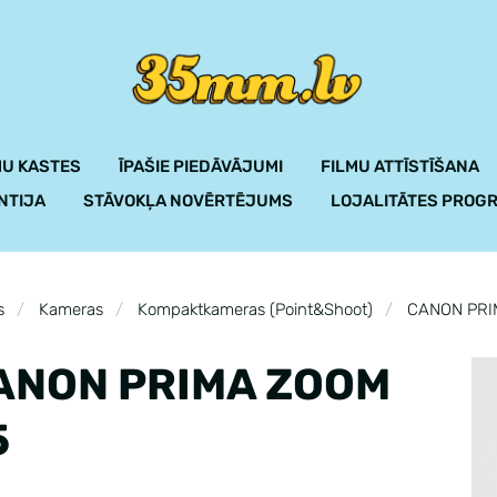
U KASTES
ĪPAŠIE PIEDĀVĀJUMI
FILMU ATTĪSTĪŠANA
NTIJA
STĀVOKĻA NOVĒRTĒJUMS
LOJALITĀTES PROG
s
Kameras
Kompaktkameras (Point&Shoot)
CANON PRI
ANON PRIMA ZOOM
5