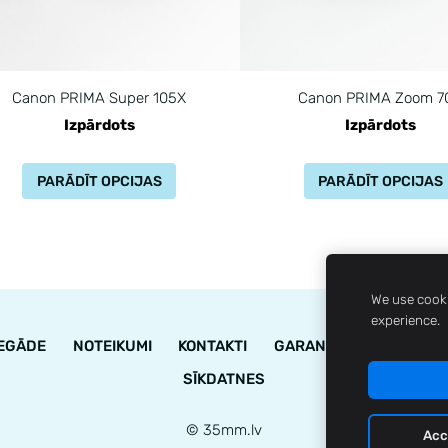
Canon PRIMA Super 105X
Canon PRIMA Zoom 7
Izpārdots
Izpārdots
PARĀDĪT OPCIJAS
PARĀDĪT OPCIJAS
We use cooki
experience.
IEGĀDE
NOTEIKUMI
KONTAKTI
GARANTIJA
STĀVOK
SĪKDATNES
© 35mm.lv
Acc