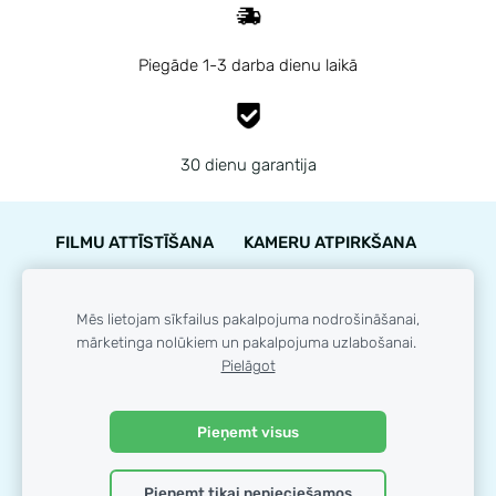
Piegāde 1-3 darba dienu laikā
30 dienu garantija
FILMU ATTĪSTĪŠANA
KAMERU ATPIRKŠANA
PIEGĀDE
NOTEIKUMI
KONTAKTI
GARANTIJA
STĀVOKĻA NOVĒRTĒJUMS
Mēs lietojam sīkfailus pakalpojuma nodrošināšanai,
mārketinga nolūkiem un pakalpojuma uzlabošanai.
LOJALITĀTES PROGRAMMA
SĪKDATNES
Pielāgot
© 35mm.lv
Pieņemt visus
Pieņemt tikai nepieciešamos