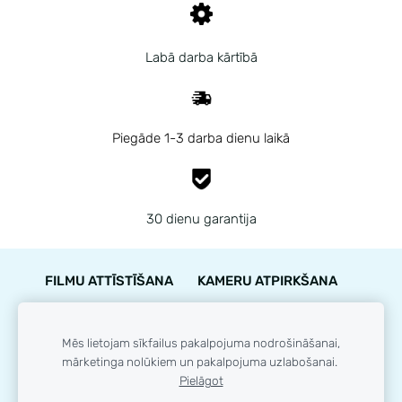
Labā darba kārtībā
Piegāde 1-3 darba dienu laikā
30 dienu garantija
FILMU ATTĪSTĪŠANA
KAMERU ATPIRKŠANA
PIEGĀDE
NOTEIKUMI
KONTAKTI
GARANTIJA
STĀVOKĻA NOVĒRTĒJUMS
Mēs lietojam sīkfailus pakalpojuma nodrošināšanai,
mārketinga nolūkiem un pakalpojuma uzlabošanai.
LOJALITĀTES PROGRAMMA
SĪKDATNES
Pielāgot