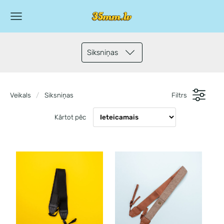
Siksniņas
Veikals
Siksniņas
Filtrs
Kārtot pēc