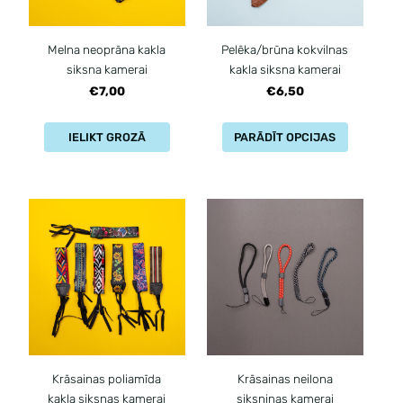
Melna neoprāna kakla
Pelēka/brūna kokvilnas
siksna kamerai
kakla siksna kamerai
€7,00
€6,50
IELIKT GROZĀ
PARĀDĪT OPCIJAS
Krāsainas poliamīda
Krāsainas neilona
kakla siksnas kamerai
siksniņas kamerai