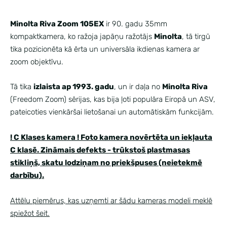
Minolta Riva Zoom 105EX
ir 90. gadu
35mm
kompaktkamera
, ko ražoja japāņu ražotājs
Minolta
, tā tirgū
tika pozicionēta kā ērta un universāla ikdienas kamera ar
zoom objektīvu.
Tā tika
izlaista ap 1993. gadu
, un ir daļa no
Minolta Riva
(Freedom Zoom) sērijas, kas bija ļoti populāra Eiropā un ASV,
pateicoties vienkāršai lietošanai un automātiskām funkcijām.
! C Klases kamera ! Foto kamera novērtēta un iekļauta
C klasē. Zināmais defekts - trūkstoš plastmasas
stikliņš, skatu lodziņam no priekšpuses (neietekmē
darbību).
Attēlu piemērus, kas uzņemti ar šādu kameras modeli meklē
spiežot šeit.