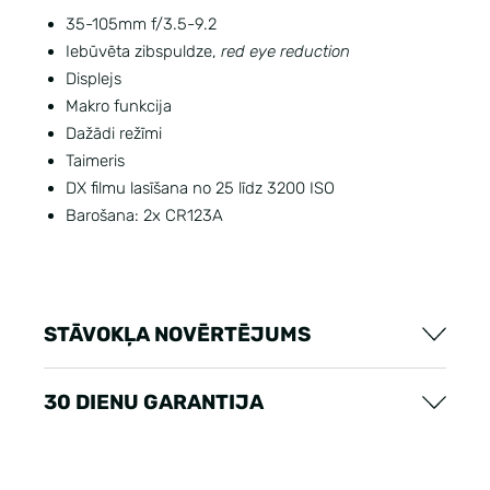
35-105mm f/3.5-9.2
Iebūvēta zibspuldze,
red eye reduction
Displejs
Makro funkcija
Dažādi režīmi
Taimeris
DX filmu lasīšana no 25 līdz 3200 ISO
Barošana: 2x CR123A
STĀVOKĻA NOVĒRTĒJUMS
30 DIENU GARANTIJA