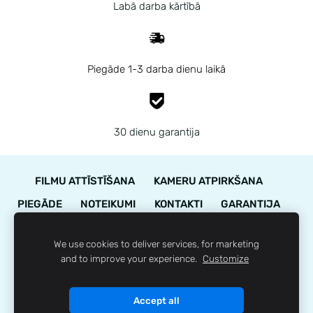
Labā darba kārtībā
Piegāde 1-3 darba dienu laikā
30 dienu garantija
FILMU ATTĪSTĪŠANA
KAMERU ATPIRKŠANA
PIEGĀDE
NOTEIKUMI
KONTAKTI
GARANTIJA
STĀVOKĻA NOVĒRTĒJUMS
We use cookies to deliver services, for marketing
LOJALITĀTES PROGRAMMA
SĪKDATNES
and to improve your experience.
Customize
© 35mm.lv
Accept all