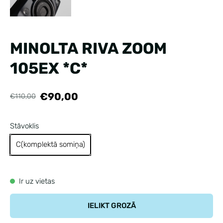
MINOLTA RIVA ZOOM
105EX *C*
€90,00
€110,00
Stāvoklis
C(komplektā somiņa)
Ir uz vietas
IELIKT GROZĀ