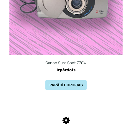
Canon Sure Shot Z70W
Izpārdots
PARĀDĪT OPCIJAS