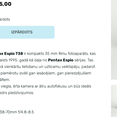
5,00
ārdots
IZPĀRDOTS
x Espio 738
ir kompakts 35 mm filmu fotoaparāts, kas
zlaists 1995. gadā kā daļa no
Pentax Espio
sērijas.
Tas
ā vienkāršu lietošanu un uzticamu veiktspēju, padarot
 piemērotu izvēli gan iesācējiem, gan pieredzējušiem
āfiem.
r viegla, ērta kamera ar ātru autofokusu un būs ideāls
edrs piedzīvojumos.
38-70mm f/4.8-8.5