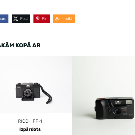
hare
Post
Pin
Ieteikt
AKĀM KOPĀ AR
RICOH FF-1
Izpārdots