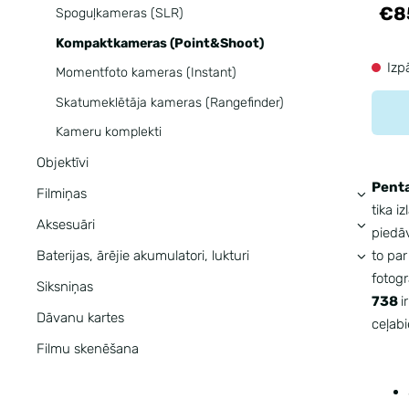
€8
Spoguļkameras (SLR)
Kompaktkameras (Point&Shoot)
Izp
Momentfoto kameras (Instant)
Skatumeklētāja kameras (Rangefinder)
Kameru komplekti
Objektīvi
Penta
Filmiņas
›
tika i
Aksesuāri
›
piedāv
to par
Baterijas, ārējie akumulatori, lukturi
›
fotogr
Siksniņas
738
i
Dāvanu kartes
ceļabi
Filmu skenēšana