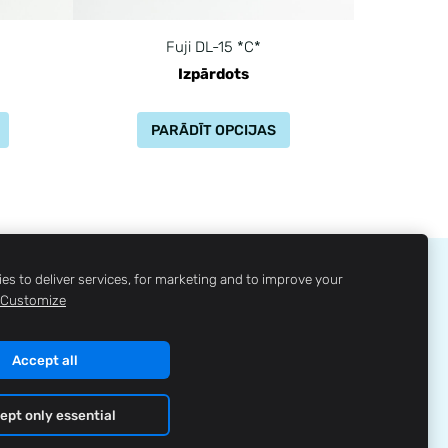
Fuji DL-15 *C*
Izpārdots
PARĀDĪT OPCIJAS
es to deliver services, for marketing and to improve your
ĻA NOVĒRTĒJUMS
LOJALITĀTES PROGRAMMA
Customize
Accept all
ept only essential