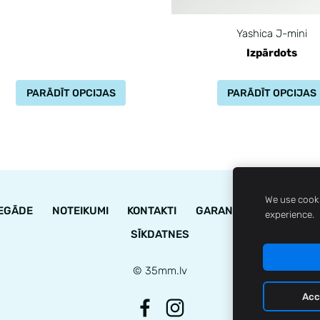
Yashica J-mini
Izpārdots
PARĀDĪT OPCIJAS
PARĀDĪT OPCIJAS
We use cooki
IEGĀDE
NOTEIKUMI
KONTAKTI
GARANTIJA
STĀVOK
experience.
SĪKDATNES
© 35mm.lv
Acc