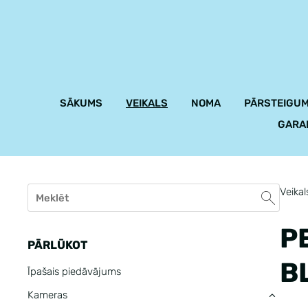
SĀKUMS
VEIKALS
NOMA
PĀRSTEIGUM
GARA
Veikal
P
PĀRLŪKOT
B
Īpašais piedāvājums
Kameras
›