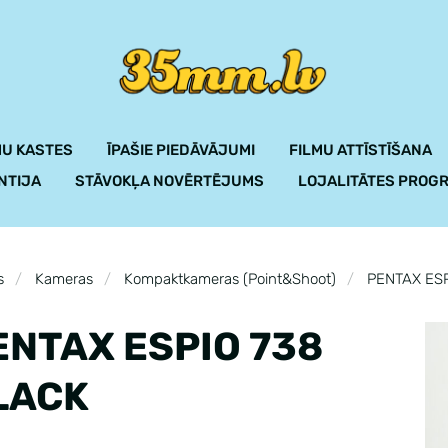
U KASTES
ĪPAŠIE PIEDĀVĀJUMI
FILMU ATTĪSTĪŠANA
NTIJA
STĀVOKĻA NOVĒRTĒJUMS
LOJALITĀTES PROG
s
Kameras
Kompaktkameras (Point&Shoot)
PENTAX ESP
ENTAX ESPIO 738
LACK