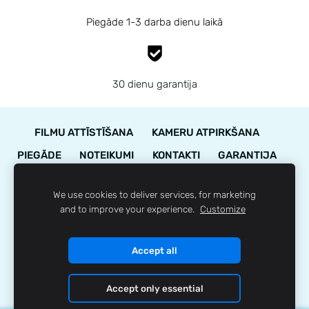
Piegāde 1-3 darba dienu laikā
30 dienu garantija
FILMU ATTĪSTĪŠANA
KAMERU ATPIRKŠANA
PIEGĀDE
NOTEIKUMI
KONTAKTI
GARANTIJA
STĀVOKĻA NOVĒRTĒJUMS
We use cookies to deliver services, for marketing
LOJALITĀTES PROGRAMMA
SĪKDATNES
and to improve your experience.
Customize
© 35mm.lv
Accept all
Accept only essential