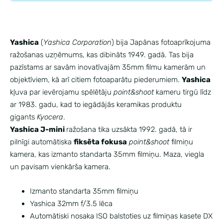
Yashica
(
Yashica Corporation
) bija Japānas fotoaprīkojuma
ražošanas uzņēmums, kas dibināts 1949. gadā. Tas bija
pazīstams ar savām inovatīvajām 35mm filmu kamerām un
objektīviem, kā arī citiem fotoaparātu piederumiem.
Yashica
kļuva par ievērojamu spēlētāju
point&shoot
kameru tirgū līdz
ar 1983. gadu, kad to iegādājās keramikas produktu
gigants
Kyocera
.
Yashica J-mini
ražošana tika uzsākta 1992. gadā, tā ir
pilnīgi automātiska
fiksēta fokusa
point&shoot
filmiņu
kamera, kas izmanto standarta 35mm filmiņu. Maza, viegla
un pavisam vienkārša kamera.
Izmanto standarta 35mm filmiņu
Yashica 32mm f/3.5 lēca
Automātiski nosaka ISO balstoties uz filmiņas kasete DX