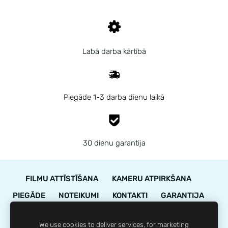
Labā darba kārtībā
Piegāde 1-3 darba dienu laikā
30 dienu garantija
FILMU ATTĪSTĪŠANA
KAMERU ATPIRKŠANA
PIEGĀDE
NOTEIKUMI
KONTAKTI
GARANTIJA
STĀVOKĻA NOVĒRTĒJUMS
We use cookies to deliver services, for marketing