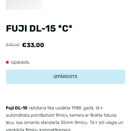
FUJI DL-15 *C*
€33,00
€45,00
Izpārdots
IZPĀRDOTS
Fuji DL-15
ražošana tika uzsākta 1988. gadā, tā ir
automātiska
point&shoot
filmiņu kamera ar fiksēta fokusa
lēcu, kas izmanto standarta 35mm filmiņu. Tā ir ļoti viegla un
vienkārša filmiņu kompaktkamera.