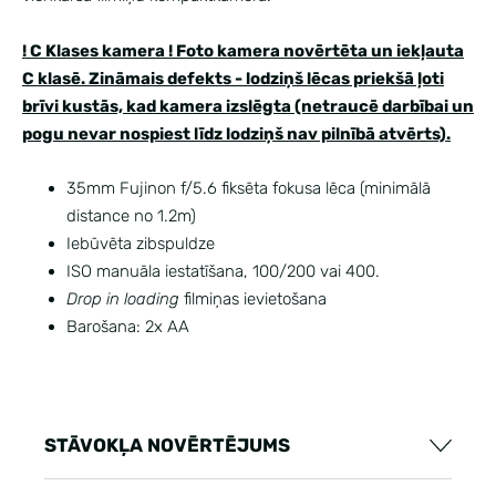
! C Klases kamera ! Foto kamera novērtēta un iekļauta
C klasē. Zināmais defekts - lodziņš lēcas priekšā ļoti
brīvi kustās, kad kamera izslēgta (netraucē darbībai un
pogu nevar nospiest līdz lodziņš nav pilnībā atvērts).
35mm Fujinon f/5.6 fiksēta fokusa lēca (minimālā
distance no 1.2m)
Iebūvēta zibspuldze
ISO manuāla iestatīšana, 100/200 vai 400.
Drop in loading
filmiņas ievietošana
Barošana: 2x AA
STĀVOKĻA NOVĒRTĒJUMS