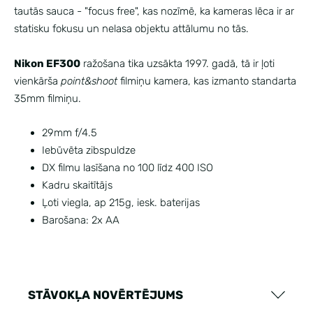
tautās sauca - "focus free", kas nozīmē, ka kameras lēca ir ar
statisku fokusu un nelasa objektu attālumu no tās.
Nikon EF300
ražošana tika uzsākta 1997. gadā, tā ir ļoti
vienkārša
point&shoot
filmiņu kamera, kas izmanto standarta
35mm filmiņu.
29mm f/4.5
Iebūvēta zibspuldze
DX filmu lasīšana no 100 līdz 400 ISO
Kadru skaitītājs
Ļoti viegla, ap 215g, iesk. baterijas
Barošana: 2x AA
STĀVOKĻA NOVĒRTĒJUMS