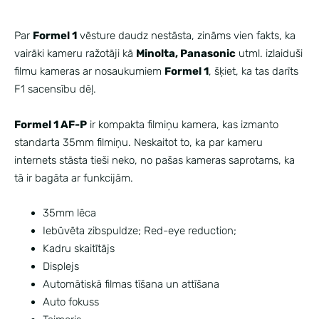
Par
Formel 1
vēsture daudz nestāsta, zināms vien fakts, ka
vairāki kameru ražotāji kā
Minolta, Panasonic
utml. izlaiduši
filmu kameras ar nosaukumiem
Formel 1
, šķiet, ka tas darīts
F1 sacensību dēļ.
Formel 1 AF-P
ir kompakta filmiņu kamera, kas izmanto
standarta 35mm filmiņu. Neskaitot to, ka par kameru
internets stāsta tieši neko, no pašas kameras saprotams, ka
tā ir bagāta ar funkcijām.
35mm lēca
Iebūvēta zibspuldze; Red-eye reduction;
Kadru skaitītājs
Displejs
Automātiskā filmas tīšana un attīšana
Auto fokuss