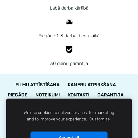
Labā darba kārtībā
Piegāde 1-3 darba dienu laikā
30 dienu garantija
FILMU ATTĪSTĪŠANA
KAMERU ATPIRKŠANA
PIEGĀDE
NOTEIKUMI
KONTAKTI
GARANTIJA
STĀVOKĻA NOVĒRTĒJUMS
We use cookies to deliver services, for marketing
LOJALITĀTES PROGRAMMA
SĪKDATNES
and to improve your experience.
Customize
© 35mm.lv
Accept all