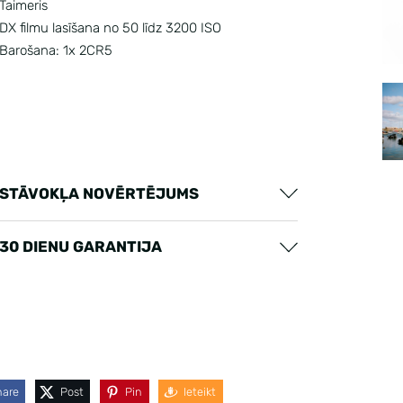
Taimeris
DX filmu lasīšana no 50 līdz 3200 ISO
Barošana: 1x 2CR5
STĀVOKĻA NOVĒRTĒJUMS
30 DIENU GARANTIJA
hare
Post
Pin
Ieteikt