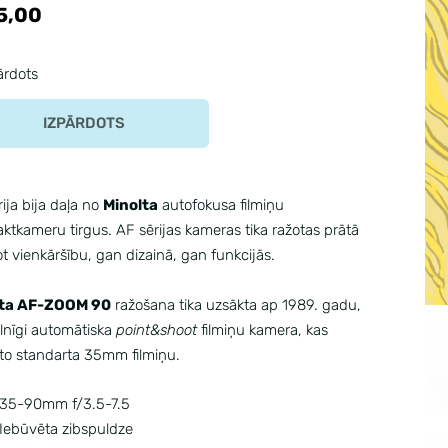
5,00
ārdots
IZPĀRDOTS
ija bija daļa no
Minolta
autofokusa filmiņu
tkameru tirgus. AF sērijas kameras tika ražotas prātā
t vienkāršību, gan dizainā, gan funkcijās.
lta AF-ZOOM 90
ražošana tika uzsākta ap 1989. gadu,
pilnīgi automātiska
point&shoot
filmiņu kamera, kas
to standarta 35mm filmiņu.
35-90mm f/3.5-7.5
Iebūvēta zibspuldze