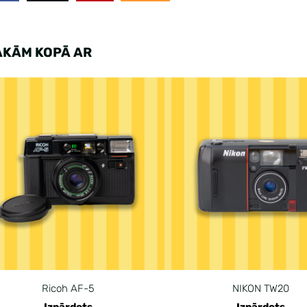
AKĀM KOPĀ AR
Ricoh AF-5
NIKON TW20
Izpārdots
Izpārdots