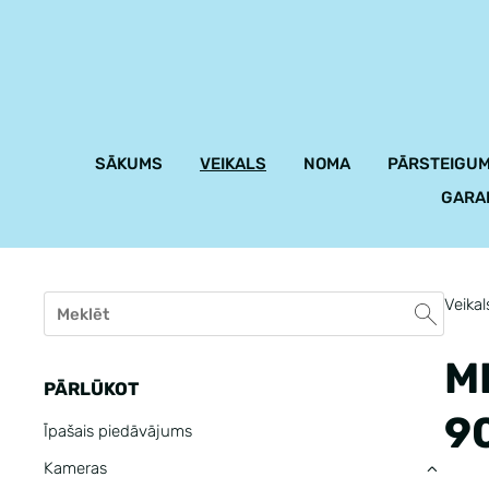
SĀKUMS
VEIKALS
NOMA
PĀRSTEIGUM
GARA
Veikal
M
PĀRLŪKOT
9
Īpašais piedāvājums
Kameras
›