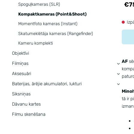
€7
Spoguļkameras (SLR)
Kompaktkameras (Point&Shoot)
Izp
Momentfoto kameras (Instant)
Skatumeklētāja kameras (Rangefinder)
Kameru komplekti
Objektīvi
AF
sēr
Filmiņas
›
kompak
Aksesuāri
›
paturo
Baterijas, ārējie akumulatori, lukturi
›
Mino
Siksniņas
tā ir 
Dāvanu kartes
izman
Filmu skenēšana