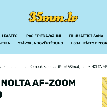
U KASTES
ĪPAŠIE PIEDĀVĀJUMI
FILMU ATTĪSTĪŠANA
NTIJA
STĀVOKĻA NOVĒRTĒJUMS
LOJALITĀTES PROG
s
Kameras
Kompaktkameras (Point&Shoot)
MINOLTA A
INOLTA AF-ZOOM
0