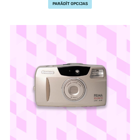
PARĀDĪT OPCIJAS