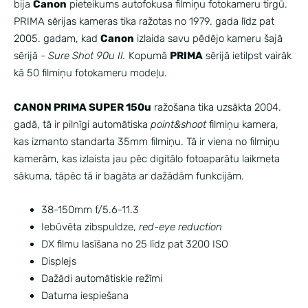
bija
Canon
pieteikums autofokusa filmiņu fotokameru tirgū.
PRIMA sērijas kameras tika ražotas no 1979. gada līdz pat
2005. gadam, kad
Canon
izlaida savu pēdējo kameru šajā
sērijā -
Sure Shot 90u II.
Kopumā
PRIMA
sērijā ietilpst vairāk
kā 50 filmiņu fotokameru modeļu.
CANON PRIMA SUPER 150u
ražošana tika uzsākta 2004.
gadā, tā ir pilnīgi automātiska
point&shoot
filmiņu kamera,
kas izmanto standarta 35mm filmiņu. Tā ir viena no filmiņu
kamerām, kas izlaista jau pēc digitālo fotoaparātu laikmeta
sākuma, tāpēc tā ir bagāta ar dažādām funkcijām.
38-150mm f/5.6-11.3
Iebūvēta zibspuldze,
red-eye reduction
DX filmu lasīšana no 25 līdz pat 3200 ISO
Displejs
Dažādi automātiskie režīmi
Datuma iespiešana