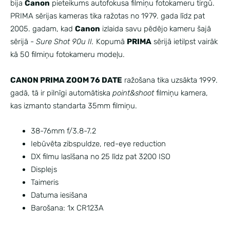
bija
Canon
pieteikums autofokusa filmiņu fotokameru tirgū.
PRIMA sērijas kameras tika ražotas no 1979. gada līdz pat
2005. gadam, kad
Canon
izlaida savu pēdējo kameru šajā
sērijā -
Sure Shot 90u II.
Kopumā
PRIMA
sērijā ietilpst vairāk
kā 50 filmiņu fotokameru modeļu.
CANON PRIMA ZOOM 76 DATE
ražošana tika uzsākta 1999.
gadā, tā ir pilnīgi automātiska
point&shoot
filmiņu kamera,
kas izmanto standarta 35mm filmiņu.
38-76mm f/3.8-7.2
Iebūvēta zibspuldze, red-eye reduction
DX filmu lasīšana no 25 līdz pat 3200 ISO
Displejs
Taimeris
Datuma iesišana
Barošana: 1x CR123A