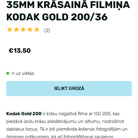
35MM KRĀSAINĀ FILMIŅA
KODAK GOLD 200/36
★★★★★
(2)
€13,50
Ir uz vietas
IELIKT GROZĀ
Kodak Gold 200
ir krāsu negatīvā filma ar ISO 200, kas
piedāvā izcilu krāsu piesātinājumu un siltumu, nodrošinot
dabiskus toņus. Tā ir ļoti piemērota ikdienas fotogrāfijām un
ģimenes notikumiem, kā arī fotogrāfēšanai saulainos