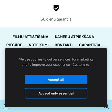
30 dienu garantija
FILMU ATTĪSTĪŠANA
KAMERU ATPIRKŠANA
PIEGĀDE
NOTEIKUMI
KONTAKTI
GARANTIJA
STĀVOKĻA NOVĒRTĒJUMS
We use cookies to deliver services, for marketing
LOJALITĀTES PROGRAMMA
SĪKDATNES
and to improve your experience.
Customize
© 35mm.lv
Accept all
Accept only essential