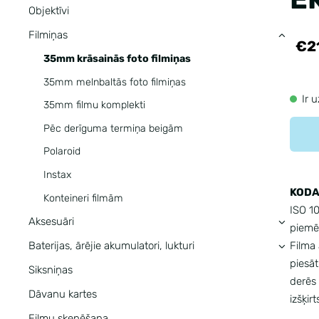
Objektīvi
Filmiņas
›
€2
35mm krāsainās foto filmiņas
35mm melnbaltās foto filmiņas
Ir 
35mm filmu komplekti
Pēc derīguma termiņa beigām
Polaroid
Instax
KODA
Konteineri filmām
ISO 10
Aksesuāri
›
piemēr
Filma 
Baterijas, ārējie akumulatori, lukturi
›
piesāt
Siksniņas
derēs
Dāvanu kartes
izšķir
Filmu skenēšana