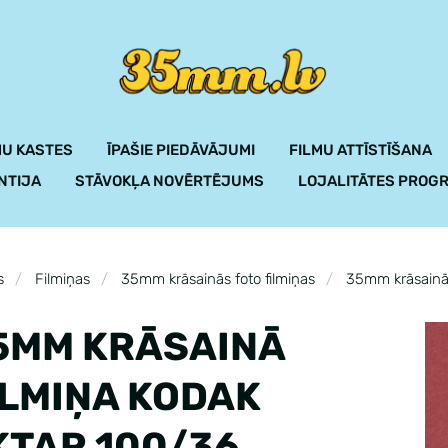
U KASTES
ĪPAŠIE PIEDĀVĀJUMI
FILMU ATTĪSTĪŠANA
NTIJA
STĀVOKĻA NOVĒRTĒJUMS
LOJALITĀTES PROG
s
Filmiņas
35mm krāsainās foto filmiņas
35mm krāsainā
5MM KRĀSAINĀ
ILMIŅA KODAK
KTAR 100/36