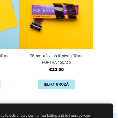
KODAK
35mm krāsainā filmiņa KODAK
PORTRA 160/36
€22,00
IELIKT GROZĀ
es to deliver services, for marketing and to improve your