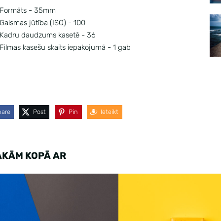
Formāts - 35mm
Gaismas jūtība (ISO) - 100
Kadru daudzums kasetē - 36
Filmas kasešu skaits iepakojumā - 1 gab
hare
Post
Pin
Ieteikt
AKĀM KOPĀ AR