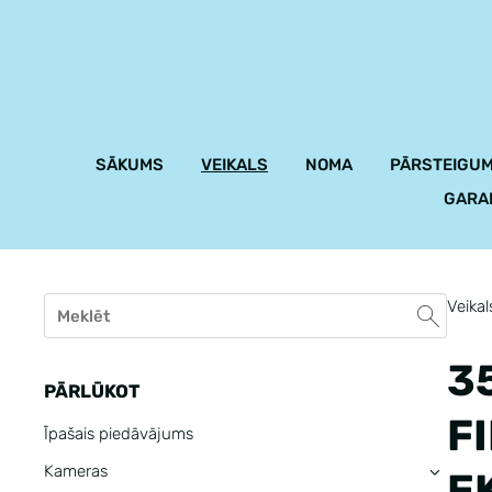
SĀKUMS
VEIKALS
NOMA
PĀRSTEIGUM
GARA
Veikal
3
PĀRLŪKOT
F
Īpašais piedāvājums
Kameras
E
›