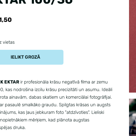
1,50
uz vietas
IELIKT GROZĀ
K EKTAR
ir profesionāla krāsu negatīvā filma ar zemu
0, kas nodrošina izcilu krāsu precizitāti un asumu. Ideāli
ota ainavām, dabas skatiem un komerciālai fotogrāfijai.
ar pasaulē smalkāko graudu. Spilgtas krāsas un augsts
inājums, kas ļaus jebkuram foto "atdzīvoties". Lieliski
 nopietnākiem mērķiem, kad plānota augstas
tspējas druka.