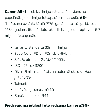
Canon AE-1
ir lielisks filmiņu fotoaparāts, viens no
populārākajiem filmiņu fotoaparātiem pasaulē.
AE-
1
ražosana uzsākta tālajā 1976. gadā un to ražoja līdz pat
1984. gadam, tika pārdots rekordliels apjoms - aptuveni 5.7
miljonu fotoaparātu.
Izmanto standarta 35mm filmiņu
Saderība ar FD un FDn objektīviem
Slēdža ātrums - 2s līdz 1/1000s
ISO - 25 lidz 3200
Divi režīmi - manuālais un automātiskais
shutter
priority(TV)
Taimeris
Iebūvēts gaismas mērītājs
Barošana - 1x 4LR44
Piedāvājumā ietilpst foto redzamā kamera(SN-