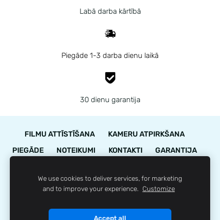
Labā darba kārtībā
Piegāde 1-3 darba dienu laikā
30 dienu garantija
FILMU ATTĪSTĪŠANA
KAMERU ATPIRKŠANA
PIEGĀDE
NOTEIKUMI
KONTAKTI
GARANTIJA
STĀVOKĻA NOVĒRTĒJUMS
We use cookies to deliver services, for marketing
LOJALITĀTES PROGRAMMA
SĪKDATNES
and to improve your experience.
Customize
© 35mm.lv
Accept all