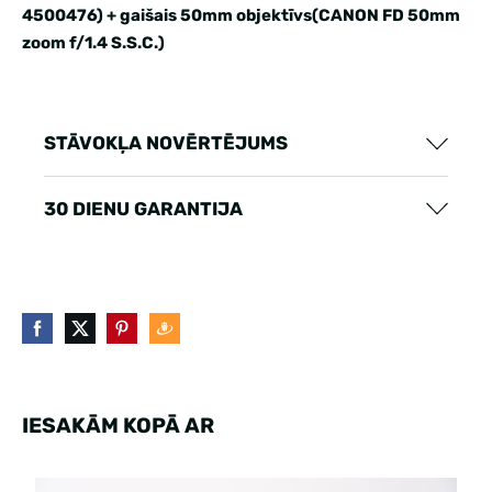
4500476) + gaišais 50mm objektīvs(CANON FD 50mm
zoom f/1.4 S.S.C.)
STĀVOKĻA NOVĒRTĒJUMS
30 DIENU GARANTIJA
IESAKĀM KOPĀ AR