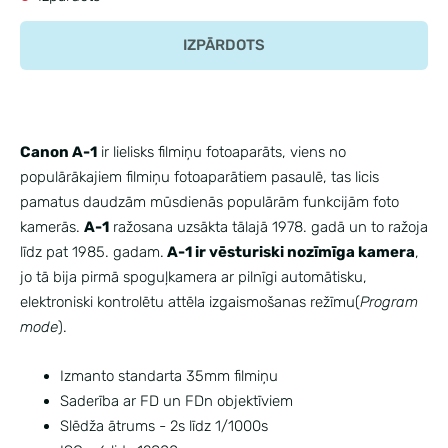
IZPĀRDOTS
Canon A-1
ir lielisks filmiņu fotoaparāts, viens no
populārākajiem filmiņu fotoaparātiem pasaulē, tas licis
pamatus daudzām mūsdienās populārām funkcijām foto
kamerās.
A-1
ražosana uzsākta tālajā 1978. gadā un to ražoja
līdz pat 1985. gadam.
A-1 ir vēsturiski nozīmīga kamera
,
jo tā bija pirmā spoguļkamera ar pilnīgi automātisku,
elektroniski kontrolētu attēla izgaismošanas režīmu(
Program
mode
).
Izmanto standarta 35mm filmiņu
Saderība ar FD un FDn objektīviem
Slēdža ātrums - 2s līdz 1/1000s