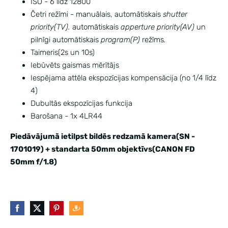
ISO - 6 lidz 12800
Četri režīmi - manuālais, automātiskais
shutter
priority(TV).
automātiskais
apperture priority(AV)
un
pilnīgi automātiskais
program(P)
režīms
.
Taimeris(2s un 10s)
Iebūvēts gaismas mērītājs
Iespējama attēla ekspozīcijas kompensācija (no 1/4 līdz
4)
Dubultās ekspozīcijas funkcija
Barošana - 1x 4LR44
Piedāvājumā ietilpst bildēs redzamā kamera(SN -
1701019) + standarta 50mm objektīvs(CANON FD
50mm f/1.8)