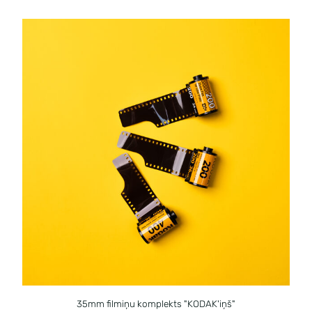
35mm filmiņu komplekts "KODAK'iņš"