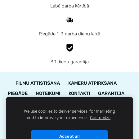
Labā darba kārtībā
Piegāde 1-3 darba dienu laikā
30 dienu garantija
FILMU ATTĪSTĪŠANA
KAMERU ATPIRKŠANA
PIEGĀDE
NOTEIKUMI
KONTAKTI
GARANTIJA
STĀVOKĻA NOVĒRTĒJUMS
We use cookies to deliver services, for marketing
LOJALITĀTES PROGRAMMA
SĪKDATNES
and to improve your experience.
Customize
© 35mm.lv
Accept all