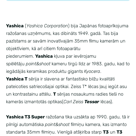
Yashica
(
Yashica Corporation
) bija Japānas fotoaprīkojuma
ražošanas uzņēmums, kas dibināts 1949. gadā. Tas bija
pazīstams ar savām inovatīvajām 35mm filmu kamerām un
objektīviem, kā arī citiem fotoaparātu
piederumiem.
Yashica
kļuva par ievērojamu
spēlētāju
point&shoot
kameru tirgū līdz ar 1983. gadu, kad to
iegādājās keramikas produktu gigants
Kyocera
.
Yashica T
sērija ir slavena ar fantastisko bilžu kvalitāti
pateicoties satriecošajai optikai. Zeiss T* lēcas ļauj iegūt asu
un kontrastainu attēlu.
T
sērijas nosaukums radies tieši no
kamerās izmantotās optikas(
Carl Zeiss
Tessar
lēcas).
Yashica T3 Super
ražošana tika uzsākta ap 1990. gadu, tā ir
pilnīgi automātiska
point&shoot
filmiņu kamera, kas izmanto
standarta 35mm filmiņu. Vienīgā atšķirība starp
T3
un
T3