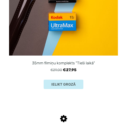
35mm filmiņu komplekts "Tieši laikā"
€27,95
€29,00
IELIKT GROZĀ