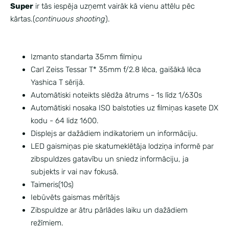
Super
ir tās iespēja uzņemt vairāk kā vienu attēlu pēc
kārtas.(
continuous shooting
).
Izmanto standarta 35mm filmiņu
Carl Zeiss Tessar T* 35mm f/2.8 lēca, gaišākā lēca
Yashica T sērijā.
Automātiski noteikts slēdža ātrums - 1s līdz 1/630s
Automātiski nosaka ISO balstoties uz filmiņas kasete DX
kodu - 64 lidz 1600.
Displejs ar dažādiem indikatoriem un informāciju.
LED gaismiņas pie skatumeklētāja lodziņa informē par
zibspuldzes gatavību un sniedz informāciju, ja
subjekts ir vai nav fokusā.
Taimeris(10s)
Iebūvēts gaismas mērītājs
Zibspuldze ar ātru pārlādes laiku un dažādiem
režīmiem.