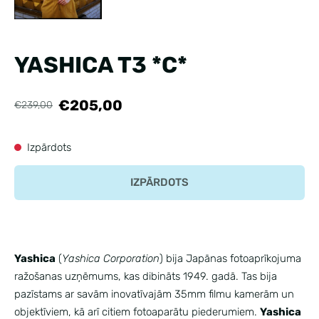
YASHICA T3 *C*
€205,00
€239,00
Izpārdots
IZPĀRDOTS
Yashica
(
Yashica Corporation
) bija Japānas fotoaprīkojuma
ražošanas uzņēmums, kas dibināts 1949. gadā. Tas bija
pazīstams ar savām inovatīvajām 35mm filmu kamerām un
objektīviem, kā arī citiem fotoaparātu piederumiem.
Yashica