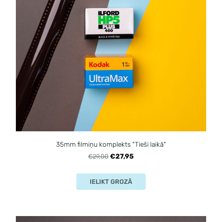
35mm filmiņu komplekts "Tieši laikā"
€27,95
€29,00
IELIKT GROZĀ