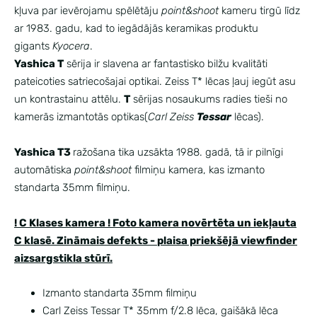
kļuva par ievērojamu spēlētāju
point&shoot
kameru tirgū līdz
ar 1983. gadu, kad to iegādājās keramikas produktu
gigants
Kyocera
.
Yashica T
sērija ir slavena ar fantastisko bilžu kvalitāti
pateicoties satriecošajai optikai. Zeiss T* lēcas ļauj iegūt asu
un kontrastainu attēlu.
T
sērijas nosaukums radies tieši no
kamerās izmantotās optikas(
Carl Zeiss
Tessar
lēcas).
Yashica T3
ražošana tika uzsākta 1988. gadā, tā ir pilnīgi
automātiska
point&shoot
filmiņu kamera, kas izmanto
standarta 35mm filmiņu.
! C Klases kamera ! Foto kamera novērtēta un iekļauta
C klasē. Zināmais defekts -
plaisa priekšējā viewfinder
aizsargstikla stūrī.
Izmanto standarta 35mm filmiņu
Carl Zeiss Tessar T* 35mm f/2.8 lēca, gaišākā lēca