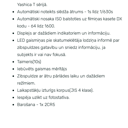
Yashica T sērijā.
Automātiski noteikts slēdža ātrums - 1s līdz 1/630s
Automātiski nosaka ISO balstoties uz filmiņas kasete DX
kodu - 64 lidz 1600.
Displejs ar dažādiem indikatoriem un informāciju.
LED gaismiņas pie skatumeklētāja lodziņa informē par
zibspuldzes gatavību un sniedz informāciju, ja
subjekts ir vai nav fokusā.
Taimeris(10s)
Iebūvēts gaismas mērītājs
Zibspuldze ar ātru pārlādes laiku un dažādiem
režīmiem.
Laikapstākļu izturīgs korpus(JIS 4 klase).
Iespēja uzlikt uz fotostatīva.
Barošana - 1x 2CR5