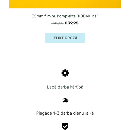
35mm filmiņu komplekts "KODAK'iņš"
€39,95
€42,50
IELIKT GROZĀ
Labā darba kārtībā
Piegāde 1-3 darba dienu laikā