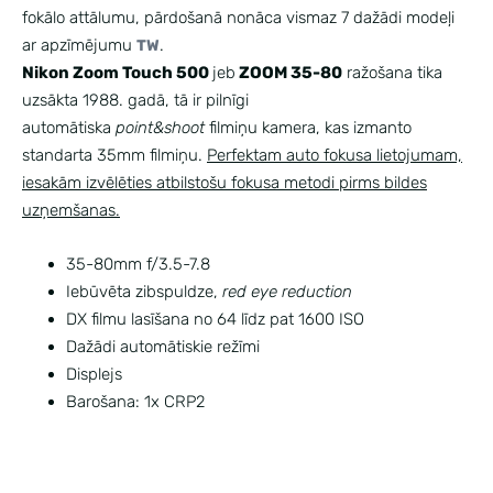
fokālo attālumu, pārdošanā nonāca vismaz 7 dažādi modeļi
ar apzīmējumu
.
TW
Nikon Zoom Touch 500
jeb
ZOOM 35-80
ražošana tika
uzsākta 1988. gadā, tā ir pilnīgi
automātiska
point&shoot
filmiņu kamera, kas izmanto
standarta 35mm filmiņu.
Perfektam auto fokusa lietojumam,
iesakām izvēlēties atbilstošu fokusa metodi pirms bildes
uzņemšanas.
35-80mm f/3.5-7.8
Iebūvēta zibspuldze,
red eye reduction
DX filmu lasīšana no 64 līdz pat 1600 ISO
Dažādi automātiskie režīmi
Displejs
Barošana: 1x CRP2