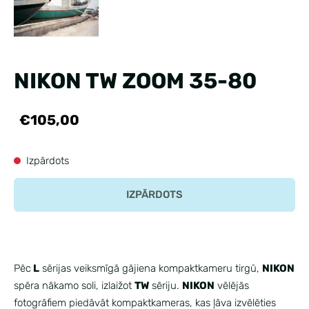
NIKON TW ZOOM 35-80
€105,00
Izpārdots
IZPĀRDOTS
Pēc
L
sērijas veiksmīgā gājiena kompaktkameru tirgū,
NIKON
spēra nākamo soli, izlaižot
TW
sēriju.
NIKON
vēlējās
fotogrāfiem piedāvāt kompaktkameras, kas ļāva izvēlēties