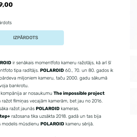
9,00
ārdots
IZPĀRDOTS
ROID
ir senākais momentfoto kameru ražotājs, kā arī šī
foto tipa radītājs.
POLAROID
60., 70. un 80. gados ik
pārdeva miljoniem kameru, taču 2000. gadu sākumā
voja bankrotu.
 kompānija ar nosaukumu
The impossible project
 ražot filmiņas vecajām kamerām, bet jau no 2016.
sāka ražot jaunās
POLAROID
kameras.
tep+
ražosana tika uzsākta 2018. gadā un tas bija
is modelis mūsdienu
POLAROID
kameru sērijā.