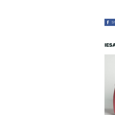
S
IES