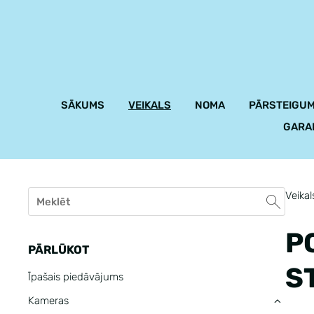
SĀKUMS
VEIKALS
NOMA
PĀRSTEIGUM
GARA
Veikal
P
PĀRLŪKOT
S
Īpašais piedāvājums
Kameras
›