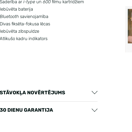
Saderība ar
i-type
un
600
filmu kartridžiem
Iebūvēta baterija
Bluetooth
savienojamība
Divas fiksēta-fokusa lēcas
Iebūvēta zibspuldze
Atlikušo kadru indikators
STĀVOKĻA NOVĒRTĒJUMS
30 DIENU GARANTIJA