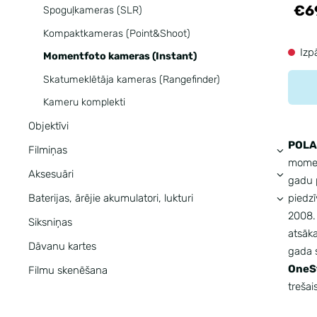
€6
Spoguļkameras (SLR)
Kompaktkameras (Point&Shoot)
Izp
Momentfoto kameras (Instant)
Skatumeklētāja kameras (Rangefinder)
Kameru komplekti
Objektīvi
POLA
Filmiņas
›
moment
Aksesuāri
›
gadu 
piedzī
Baterijas, ārējie akumulatori, lukturi
›
2008.
Siksniņas
atsāka
Dāvanu kartes
gada 
OneS
Filmu skenēšana
treša