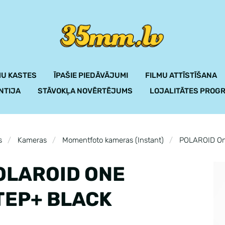
U KASTES
ĪPAŠIE PIEDĀVĀJUMI
FILMU ATTĪSTĪŠANA
NTIJA
STĀVOKĻA NOVĒRTĒJUMS
LOJALITĀTES PROG
s
Kameras
Momentfoto kameras (Instant)
POLAROID On
OLAROID ONE
TEP+ BLACK