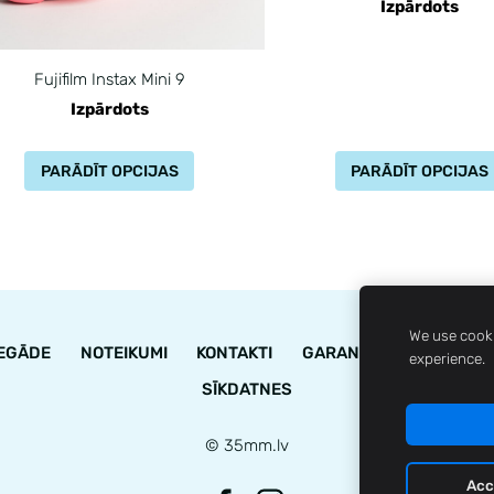
Izpārdots
Fujifilm Instax Mini 9
Izpārdots
PARĀDĪT OPCIJAS
PARĀDĪT OPCIJAS
We use cooki
IEGĀDE
NOTEIKUMI
KONTAKTI
GARANTIJA
STĀVOK
experience.
SĪKDATNES
© 35mm.lv
Acc