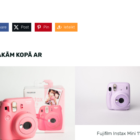
hare
Post
Pin
Ieteikt
AKĀM KOPĀ AR
Fujifilm Instax Mini 1