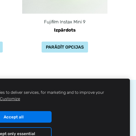
Fujifilm Instax Mini 9
Izpārdots
PARĀDĪT OPCIJAS
es to deliver services, for marketing and to improve your
ĻA NOVĒRTĒJUMS
LOJALITĀTES PROGRAMMA
Customize
Accept all
ept only essential