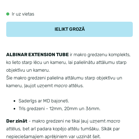
Ir uz vietas
IELIKT GROZĀ
ALBINAR EXTENSION TUBE
ir makro gredzenu komplekts,
ko lieto starp lēcu un kameru, lai palielinātu attālumu starp
objektīvu un kameru.
Šie makro gredzeni palielina attālumu starp objektīvu un
kameru, ļaujot uzņemt
macro
attēlus.
Saderīgs ar MD bajoneti.
Trīs gredzeni - 12mm, 20mm un 36mm.
Der zināt
- makro gredzeni ne tikai ļauj uzņemt
macro
attēlus, bet arī padara kopējo attēlu tumšāku. Sīkāk par
nepieciešamajiem aprēķiniem var uzzināt
šeit.