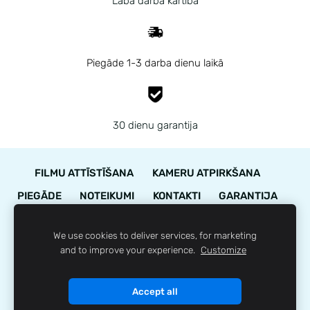
Labā darba kārtībā
Piegāde 1-3 darba dienu laikā
30 dienu garantija
FILMU ATTĪSTĪŠANA
KAMERU ATPIRKŠANA
PIEGĀDE
NOTEIKUMI
KONTAKTI
GARANTIJA
STĀVOKĻA NOVĒRTĒJUMS
We use cookies to deliver services, for marketing
LOJALITĀTES PROGRAMMA
SĪKDATNES
and to improve your experience.
Customize
© 35mm.lv
Accept all