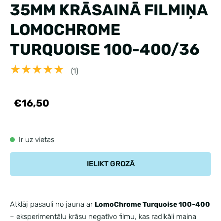
35MM KRĀSAINĀ FILMIŅA
LOMOCHROME
TURQUOISE 100-400/36
★★★★★
(1)
€16,50
Ir uz vietas
IELIKT GROZĀ
Atklāj pasauli no jauna ar
LomoChrome Turquoise 100-400
– eksperimentālu krāsu negatīvo filmu, kas radikāli maina