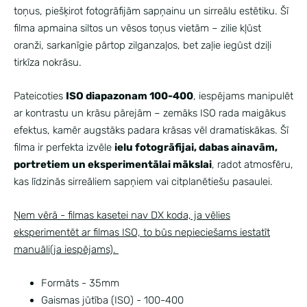
toņus, piešķirot fotogrāfijām sapņainu un sirreālu estētiku. Šī
filma apmaina siltos un vēsos toņus vietām – zilie kļūst
oranži, sarkanīgie pārtop zilganzaļos, bet zaļie iegūst dziļi
tirkīza nokrāsu.
Pateicoties
ISO diapazonam 100-400
, iespējams manipulēt
ar kontrastu un krāsu pārejām – zemāks ISO rada maigākus
efektus, kamēr augstāks padara krāsas vēl dramatiskākas. Šī
filma ir perfekta izvēle
ielu fotogrāfijai, dabas ainavām,
portretiem un eksperimentālai mākslai
, radot atmosfēru,
kas līdzinās sirreāliem sapņiem vai citplanētiešu pasaulei.
Ņem vērā - filmas kasetei nav DX koda, ja vēlies
eksperimentēt ar filmas ISO, to būs nepieciešams iestatīt
manuāli(ja iespējams).
Formāts - 35mm
Gaismas jūtība (ISO) - 100-400