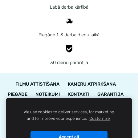
Labā darba kārtībā
Piegāde 1-3 darba dienu laikā
30 dienu garantija
FILMU ATTĪSTĪŠANA
KAMERU ATPIRKŠANA
PIEGĀDE
NOTEIKUMI
KONTAKTI
GARANTIJA
STĀVOKĻA NOVĒRTĒJUMS
We use cookies to deliver services, for marketing
LOJALITĀTES PROGRAMMA
SĪKDATNES
and to improve your experience.
Customize
© 35mm.lv
Accept all