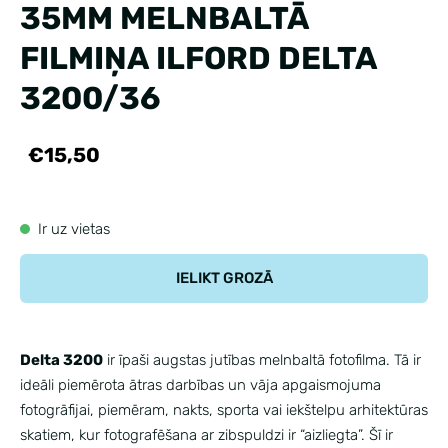
35MM MELNBALTĀ
FILMIŅA ILFORD DELTA
3200/36
€15,50
Ir uz vietas
IELIKT GROZĀ
Delta 3200
ir īpaši augstas jutības melnbaltā fotofilma. Tā ir
ideāli piemērota ātras darbības un vāja apgaismojuma
fotogrāfijai, piemēram, nakts, sporta vai iekštelpu arhitektūras
skatiem, kur fotografēšana ar zibspuldzi ir “aizliegta”. Šī ir