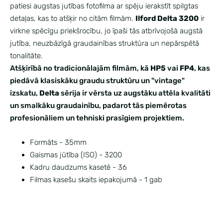
patiesi augstas jutības fotofilma ar spēju ierakstīt spilgtas
detaļas, kas to atšķir no citām filmām.
Ilford Delta 3200
ir
virkne spēcīgu priekšrocību, jo īpaši tās atbrīvojošā augstā
jutība, neuzbāzīgā graudainības struktūra un nepārspētā
tonalitāte.
Atšķirībā no tradicionālajām filmām, kā
HP5
vai
FP4
, kas
piedāvā klasiskāku graudu struktūru un "vintage"
izskatu,
Delta
sērija ir vērsta uz augstāku attēla kvalitāti
un smalkāku graudainību, padarot tās piemērotas
profesionāliem un tehniski prasīgiem projektiem.
Formāts - 35mm
Gaismas jūtība (ISO) - 3200
Kadru daudzums kasetē - 36
Filmas kasešu skaits iepakojumā - 1 gab