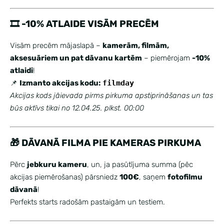
🎞️ -10% ATLAIDE VISĀM PRECĒM
Visām precēm mājaslapā –
kamerām, filmām,
aksesuāriem un pat dāvanu kartēm
– piemērojam
-10%
atlaidi
!
📌
Izmanto akcijas kodu:
filmday
Akcijas kods jāievada pirms pirkuma apstiprināšanas un tas
būs aktīvs tikai no 12.04.25. plkst. 00:00
🎁 DĀVANĀ FILMA PIE KAMERAS PIRKUMA
Pērc
jebkuru kameru
, un, ja pasūtījuma summa (pēc
akcijas piemērošanas) pārsniedz
100€
, saņem
fotofilmu
dāvanā
!
Perfekts starts radošām pastaigām un testiem.