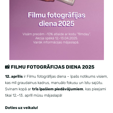
📸 FILMU FOTOGRĀFIJAS DIENA 2025
12. aprīlis
ir Filmu fotogrāfijas diena – īpašs notikums visiem,
kas mīl graudainus kadrus, manuālo fokusu un īstu sajūtu.
Svinam kopā ar
trīs īpašiem piedāvājumiem
, kas pieejami
tikai 12.–13. aprīlī mūsu mājaslapā!
Doties uz veikalu!