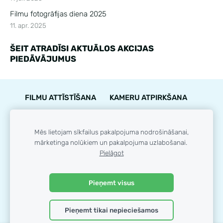
Filmu fotogrāfijas diena 2025
11. apr. 2025
ŠEIT ATRADĪSI AKTUĀLOS AKCIJAS
PIEDĀVĀJUMUS
FILMU ATTĪSTĪŠANA
KAMERU ATPIRKŠANA
PIEGĀDE
NOTEIKUMI
KONTAKTI
GARANTIJA
STĀVOKĻA NOVĒRTĒJUMS
Mēs lietojam sīkfailus pakalpojuma nodrošināšanai,
mārketinga nolūkiem un pakalpojuma uzlabošanai.
LOJALITĀTES PROGRAMMA
SĪKDATNES
Pielāgot
© 35mm.lv
Pieņemt visus
Pieņemt tikai nepieciešamos