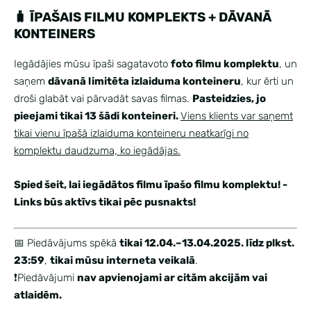
🧳 ĪPAŠAIS FILMU KOMPLEKTS + DĀVANĀ
KONTEINERS
Iegādājies mūsu īpaši sagatavoto
foto filmu komplektu
, un
saņem
dāvanā limitēta izlaiduma konteineru
, kur ērti un
droši glabāt vai pārvadāt savas filmas.
Pasteidzies, jo
pieejami tikai 13 šādi konteineri.
Viens klients var saņemt
tikai vienu īpašā izlaiduma konteineru neatkarīgi no
komplektu daudzuma, ko iegādājas.
Spied šeit, lai iegādātos filmu īpašo filmu komplektu!
-
Links būs aktīvs tikai pēc pusnakts!
📅 Piedāvājums spēkā
tikai 12.04.–13.04.2025. līdz plkst.
23:59
,
tikai mūsu interneta veikalā
.
❗️Piedāvājumi
nav apvienojami ar citām akcijām vai
atlaidēm.